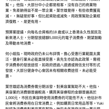
幫。」他指，大部分中小企都是租客，沒有自己的商業物
業，免差餉得益不是一眾企業。葉世雄覺得，有些收費獲寬
減，，無疑是好事，但比起資助或減免，用政策幫助企業經
濟復甦，、是更有用。
預算案提議，向每名合資格的18 歲或以上香港永久性居民及
新來港人士，分期發放總額5,000元的電子消費券，期望鼓勵
及帶動本地消費。
何小姐指，現時政府仍未公布詳情，擔心受惠行業範圍太廣
泛，健身行業未必能直接受惠。袁先生亦認為此政策，需視
乎消費券的發放途徑，如政府透過八達通或微信支付等形式
發放，大部分健身中心會因未有相關收費途徑，未必能受
惠。
葉世雄認為消費券需分期派發，對美容業幫助不大。他指，
美容業的消費額普遍較高，購買美容療程的金額普遍高於
1,000元，市民在美容時使用消費券的可能性不大。他估計市
民會將消費券用在日常消費上，例如購買日常用品等等。Yuki
則認為消費券對美容業有幫助，她指去年政府派發一萬元現