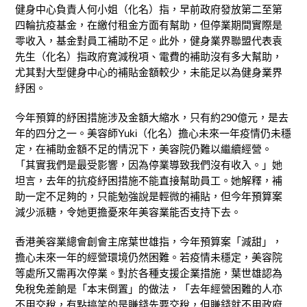
健身中心負責人何小姐（化名）指，早前政府發放第二至第
四輪抗疫基金，在繳付租金方面有幫助，但停業期間實際是
零收入，基金對員工補助不足。此外，健身業界聯盟代表袁
先生（化名）指政府寛減稅項、電費的補助沒有多大幫助，
尤其對大型健身中心的補貼金額較少，未能足以為健身業界
紓困。
今年預算的紓困措施涉及金額大縮水，只有約290億元，是去
年的四分之一。美容師Yuki（化名）擔心未來一年疫情仍未穩
定，在補助金額不足的情況下，美容院仍難以繼續經營。
「其實我們是最受影響，因為停業導致我們沒有收入。」她
坦言，去年的抗疫紓困措施不能直接幫助員工。她解釋，補
助一定不足夠的，只能勉強說是輕微的補貼，但今年預算案
減少派糖，令她更擔憂來年美容業能否支持下去。
香港美容業總會創會主席葉世雄指，今年預算案「減甜」，
擔心未來一年的經營環境仍然困難。若疫情未穩定，美容院
等處所又需再次停業。對於各種支援企業措施，葉世雄認為
免稅免差餉是「本末倒置」的做法，「去年經營困難的人亦
不用交稅，有點搞笑的是賺錢先要交稅，但賺錢就不用政府