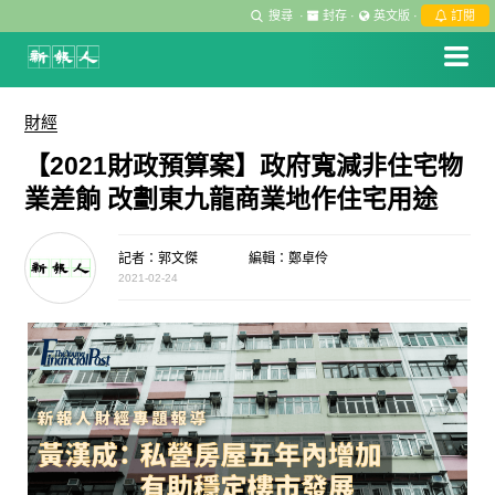
搜尋
·
封存
·
英文版
·
訂閱
財經
【2021財政預算案】政府寬減非住宅物
業差餉 改劃東九龍商業地作住宅用途
記者：郭文傑
編輯：鄭卓伶
2021-02-24