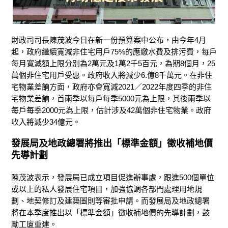
財政司司長陳茂波今日在新一份預算案中公布，由今年4月
起，政府繼續寬減非住宅用戶75%的應繳水費及排污費，每戶
每月寬減額上限分別為2萬元及1萬2千5百元，為期8個月，25
萬個非住宅用戶受惠。政府收入將減少6.億8千萬元。在非住
宅物業差餉方面，政府亦會寬減2021／2022年度四季的非住
宅物業差餉，首兩季以每戶每季5000元為上限，其後兩季以
每戶每季2000元為上限，估計涉及42萬個非住宅物業。政府
收入將減少34億元。
發展局及地政總署將推出「標準金額」徵收補地價
先導計劃
陳茂波表示，發展局已成立項目促進辦事處，跟進500個單位
或以上的私人發展住宅項目，加強協調各部門處理用地規
劃、地契修訂及建築圖則等審批申請。而發展局及地政總署
將在本季度推出以「標準金額」徵收補地價的先導計劃，鼓
勵工廈重建。