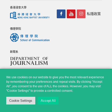
香港浸會大學
私隱政策
傳理學院
新聞系
We use cookies on our website to give you the most relevant experience
by remembering your preferences and repeat visits. By clicking “Accept
All”, you consent to the use of ALL the cookies. However, you may visit
© Copyright 2026 - 香港浸會大學傳理學院, 新聞系 |
Privacy
"Cookie Settings" to provide a controlled consent.
Policy
|
Disclaimer
| All rights reserved.
Cookie Settings
Accept All