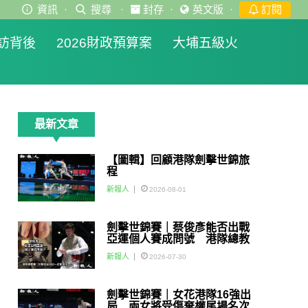
資訊
·
搜尋
·
封存
·
英文版
·
訂閱
訪背後
2026財政預算案
大埔五級火
最新文章
【圖輯】回顧港隊劍擊世錦旅
程
新報人
2026-08-01
劍擊世錦賽｜蔡俊彥能否出戰
亞運個人賽成問號 港隊總教
練：如醫生話可以一定會用佢
新報人
2026-07-30
劍擊世錦賽｜女花港隊16強出
局 兩女將受傷棄權尾場名次