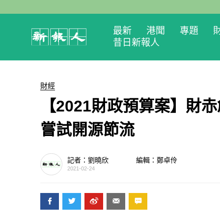
最新
港聞
專題
昔日新報人
財經
【2021財政預算案】財
嘗試開源節流
記者：劉曉欣
編輯：鄭卓伶
2021-02-24