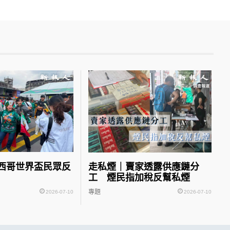
西哥世界盃民眾反
走私煙｜賣家透露供應鏈分
工 煙民指加稅反幫私煙
專題
2026-07-10
2026-07-10