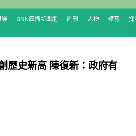
財經
BNN廣播新聞網
副刊
人物
體育
採
赤創歷史新高 陳復新：政府有