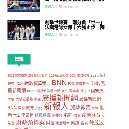
賽
新報人
2026-07-30
劍擊世錦賽｜兩分負「世一」
法國港隊女佩十六強止步 薛
雅齊：我好有信心我哋可以做
新報人
2026-07-29
到世界級嘅Team
標籤
2025施政
2021施政報告
2023施政報告
2024台灣大選
2024施政報告
BNN
2025財政預算案
BNN廣
報告
AI
BNN廣播新聞
播新聞網
國安法
區議會
BNN，廣播新聞網
公屋
劏房
反送中
廣播新聞網
廣播新聞網
大埔
大埔宏福苑
學生
新報人
施政報告
最
BNN
教育
房屋
文化
旅遊
新
港聞
疫情
李家超
疫苗
林鄭月娥
立
本土
消委會
環保
財政預算案
陳茂波
財經
醫療
法會
長者
農曆新年