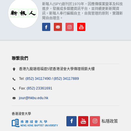
新報人(SPY)創刊於1970年，因應傳媒業變革及科技
進步，發展成多媒體資訊平台，並持續更新新聞資
訊。新報人奉行編輯自主，自我管理的原則，實踐新
聞自由理念。
聯繫我們
香港九龍塘禧福道5號香港浸會大學傳理視藝大樓
Tel:
(852) 34117490
/
(852) 34117889
Fax:
(852) 23361691
jour@hkbu.edu.hk
香港浸會大學
私隱政策