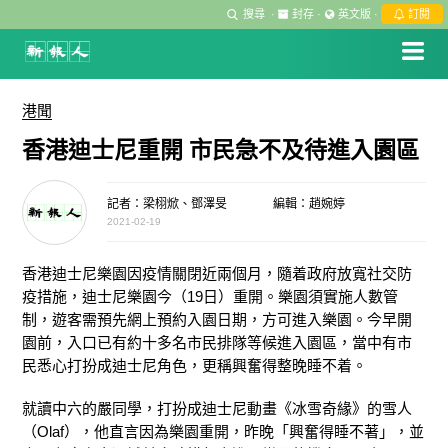
搜尋
·
封存
·
英文版
·
訂閱
港聞
香港迪士尼重開 市民急不及待進入園區
記者：梁栩焮、鄧澤旻
編輯：趙婉婷
2021-02-19
香港迪士尼樂園因疫情關閉近兩個月，隨着政府放寬社交防
疫措施，迪士尼樂園今（19日）重開。樂園須實施人數管
制，遊客需預先網上預約入園日期，方可進入樂園。今早開
園前，入口已有約十多名市民排隊等候進入園區，當中有市
民悉心打扮成迪士尼角色，更稱興奮得整晚睡不着。
就讀中六的嚴同學，打扮成迪士尼動畫《冰雪奇緣》的雪人
（Olaf），他直言因為樂園重開，昨晚「興奮得睡不著」，並