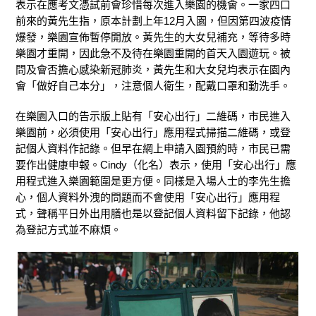
表示在應考文憑試前會珍惜每次進入樂園的機會。一家四口
前來的黃先生指，原本計劃上年12月入園，但因第四波疫情
爆發，樂園宣佈暫停開放。黃先生的大女兒補充，等待多時
樂園才重開，因此急不及待在樂園重開的首天入園遊玩。被
問及會否擔心感染新冠肺炎，黃先生和大女兒均表示在園內
會「做好自己本分」，注意個人衛生，配戴口罩和勤洗手。
在樂園入口的告示版上貼有「安心出行」二維碼，市民進入
樂園前，必須使用「安心出行」應用程式掃描二維碼，或登
記個人資料作記錄。但早在網上申請入園預約時，市民已需
要作出健康申報。Cindy（化名）表示，使用「安心出行」應
用程式進入樂園範圍是更方便。同樣是入場人士的李先生擔
心，個人資料外洩的問題而不會使用「安心出行」應用程
式，聲稱平日外出用膳也是以登記個人資料留下記錄，他認
為登記方式並不麻煩。