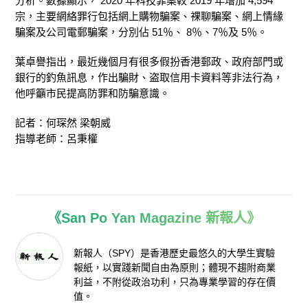
分析。數據顯示， 2020 年科技罪案較 2019 年增加 4,594
宗，主要網絡罪行包括網上購物騙案、祼聊騙案、網上情緣
騙案及公司電郵騙案，分別佔 51％、 8％、7％及 5％。
葉卓譽指出，最近幾個月有很多假扮香港郵政、政府部門或
銀行的釣魚訊息，作出騙財、盗取信用卡資料等非法行為，
他呼籲市民提高防罪和防騙意識。
記者：何琛然 梁朝威
指導老師：呂秉權
《San Po Yan Magazine 新報人》
新報人（SPY）是香港歷史最悠久的大學生實驗
報紙，以實踐新聞自由為原則；體現不趨附商業
利益，不附從政治功利，只為專業學習的存在價
值。