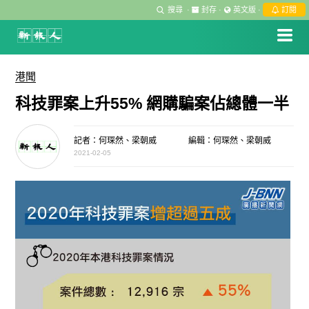
搜尋
·
封存
·
英文版
·
訂閱
港聞
科技罪案上升55% 網購騙案佔總體一半
記者：何琛然、梁朝威
編輯：何琛然、梁朝威
2021-02-05