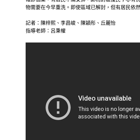
物需要在今早重洗。即使區域已解封，但有居民依
記者：陳梓熙、李昌峻、陳穎彤、丘麗怡
指導老師：呂秉權