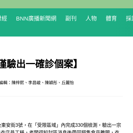
財經
BNN廣播新聞網
副刊
人物
體育
採
 僅驗出一確診個案】
編輯：陳梓熙、李昌峻、陳穎彤、丘麗怡
及東安街3號，在「受限區域」內完成330個檢測，驗出一宗
洗衣店員工稱，老闆得知封區消息後帶同貓隻倉卒離開，衣