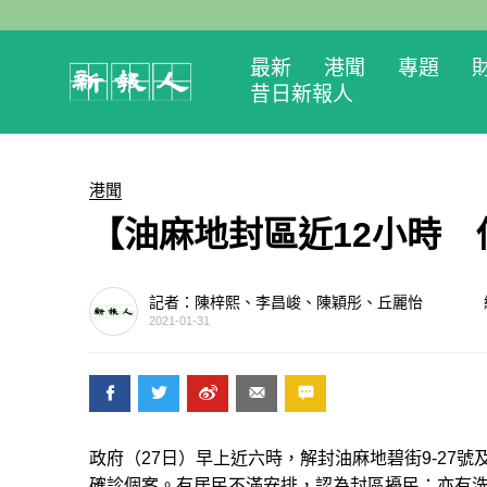
最新
港聞
專題
昔日新報人
港聞
【油麻地封區近12小時
記者：陳梓熙、李昌峻、陳穎彤、丘麗怡
2021-01-31
政府（27日）早上近六時，解封油麻地碧街9-27號
確診個案。有居民不滿安排，認為封區擾民；亦有