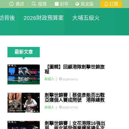
資訊
·
搜尋
·
封存
·
英文版
·
訂閱
訪背後
2026財政預算案
大埔五級火
最新文章
【圖輯】回顧港隊劍擊世錦旅
程
新報人
2026-08-01
劍擊世錦賽｜蔡俊彥能否出戰
亞運個人賽成問號 港隊總教
練：如醫生話可以一定會用佢
新報人
2026-07-30
劍擊世錦賽｜女花港隊16強出
局 兩女將受傷棄權尾場名次