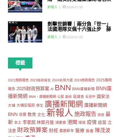
賽
新報人
2026-07-30
劍擊世錦賽｜兩分負「世一」
法國港隊女佩十六強止步 薛
雅齊：我好有信心我哋可以做
新報人
2026-07-29
到世界級嘅Team
標籤
2025施政
2021施政報告
2023施政報告
2024台灣大選
2024施政報告
BNN
2025財政預算案
BNN廣
報告
AI
BNN廣播新聞
播新聞網
國安法
區議會
BNN，廣播新聞網
公屋
劏房
反送中
廣播新聞網
廣播新聞網
大埔
大埔宏福苑
學生
新報人
施政報告
最
BNN
教育
房屋
文化
旅遊
新
港聞
疫情
李家超
疫苗
林鄭月娥
立
本土
消委會
環保
財政預算案
陳茂波
財經
醫療
法會
長者
農曆新年