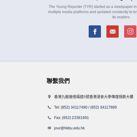
The Young Reporter (TYR) started as a newspaper in 1
multiple media platforms and updated constantly to br
its readers.
聯繫我們
香港九龍塘禧福道5號香港浸會大學傳理視藝大樓
Tel:
(852) 34117490
/
(852) 34117889
Fax:
(852) 23361691
jour@hkbu.edu.hk