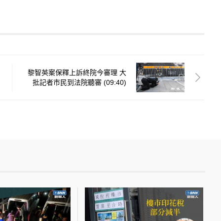
黎智英案保釋上訴終院今審理 大
批記者市民到法院聽審 (09:40)