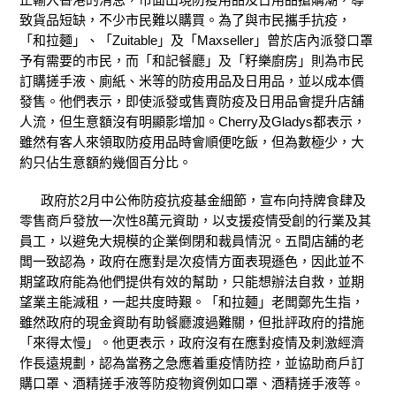
致貨品短缺，不少市民難以購買。為了與市民攜手抗疫，
「和拉麵」、「Zuitable」及「Maxseller」曾於店內派發口罩
予有需要的市民，而「和記餐廳」及「籽樂廚房」則為市民
訂購搓手液、廁紙、米等的防疫用品及日用品，並以成本價
發售。他們表示，即使派發或售賣防疫及日用品會提升店舖
人流，但生意額沒有明顯影增加。Cherry及Gladys都表示，
雖然有客人來領取防疫用品時會順便吃飯，但為數極少，大
約只佔生意額約幾個百分比。
政府於2月中公佈防疫抗疫基金細節，宣布向持牌食肆及
零售商戶發放一次性8萬元資助，以支援疫情受創的行業及其
員工，以避免大規模的企業倒閉和裁員情況。五間店舖的老
闆一致認為，政府在應對是次疫情方面表現遜色，因此並不
期望政府能為他們提供有效的幫助，只能想辦法自救，並期
望業主能減租，一起共度時艱。「和拉麵」老闆鄭先生指，
雖然政府的現金資助有助餐廳渡過難關，但批評政府的措施
「來得太慢」。他更表示，政府沒有在應對疫情及刺激經濟
作長遠規劃，認為當務之急應着重疫情防控，並協助商戶訂
購口罩、酒精搓手液等防疫物資例如口罩、酒精搓手液等。