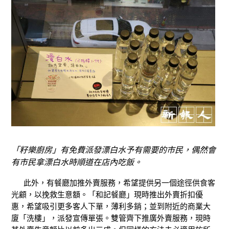
「籽樂廚房」有免費派發漂白水予有需要的市民，偶然會
有市民拿漂白水時順道在店內吃飯。
此外，有餐廳加推外賣服務，希望提供另一個途徑供食客
光顧，以挽救生意額。「和記餐廳」現時推出外賣折扣優
惠，希望吸引更多客人下單，薄利多銷；並到附近的商業大
廈「洗樓」，派發宣傳單張。雙管齊下推廣外賣服務，現時