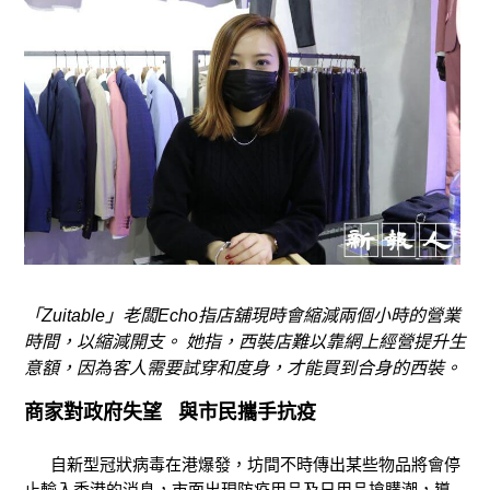
「Zuitable」老闆Echo指店舖現時會縮減兩個小時的營業
時間，以縮減開支。 她指，西裝店難以靠網上經營提升生
意額，因為客人需要試穿和度身，才能買到合身的西裝。
商家對政府失望 與市民攜手抗疫
自新型冠狀病毒在港爆發，坊間不時傳出某些物品將會停
止輸入香港的消息，市面出現防疫用品及日用品搶購潮，導