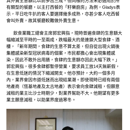
其外賣生意額比以前多出三成。但同樣的方法未必適用於所
有類型的餐廳，以主打西餐的「籽樂廚房」為例，Gladys表
示，平日吃牛扒的客人要選擇幾多成熟，亦甚少客人吃西餐
會叫外賣，故其餐廳較難做外賣生意。
飲食業職工總會主席郭宏興指，現時普遍食肆的生意額大
幅縮減至平時的一至兩成，跌幅最大的是連鎖大型食肆、酒
樓，「新年期間，食肆的生意不算太差，但自從出現火鍋後
集體感染新型冠狀病毒的個案，市民都擔心會出現集體感
染，因此不敢外出用膳，食肆的生意額亦因此大幅下跌。」
郭宏興指，很多食肆都暫停營業，要求員工放14天無薪假，
在生意低迷的情況下縮減開支。他亦預計，大約一個多月
內，業界會因市道低迷而出現結業潮。即使現時已經有兩個
地產商（恆基地產及太古地產）表示會向食肆減租，但願意
減租的業主比沙士時期少，對業界幫助不大。他期望有更多
業主願意減租，以助業界度過寒冬。