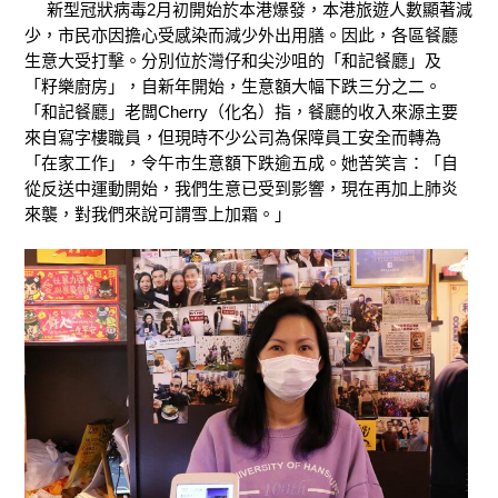
新型冠狀病毒2月初開始於本港爆發，本港旅遊人數顯著減
少，市民亦因擔心受感染而減少外出用膳。因此，各區餐廳
生意大受打擊。分別位於灣仔和尖沙咀的「和記餐廳」及
「籽樂廚房」，自新年開始，生意額大幅下跌三分之二。
「和記餐廳」老闆Cherry（化名）指，餐廳的收入來源主要
來自寫字樓職員，但現時不少公司為保障員工安全而轉為
「在家工作」，令午市生意額下跌逾五成。她苦笑言：「自
從反送中運動開始，我們生意已受到影響，現在再加上肺炎
來襲，對我們來說可謂雪上加霜。」