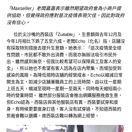
「Maxseller」老闆嘉嘉表示雖然期望政府會為小商戶提
供協助，但覺得政府應對是次疫情表現欠佳，因此對政府
沒有信心。
位於尖沙嘴的西裝店「Zuitable」，生意額與去年12月及
今年1月相比下跌了五至六成。老闆Echo（化名）指，店舖沒
有採取特別措施去提升生意額。她表示︰「這次疫情是全球
性問題，市民都不敢外出消費，而我亦無辦法吸引市民外
出，雖然感到無奈，但我比較希望可以保障員工及客人的安
全」，所以她也不希望有客人因為在店內聚集，而增加受到
感染的風險。為降低現時店舖的經營成本，Echo以縮減日常
開支為主，如減少店舖兼職員工的上班時間，由以往一星期
上班五天，縮減至現時一星期一至兩天，同時每天縮短兩小
時的營業時間。 雖然部分服裝店會推出網購服務挽救生意，
但Echo認為，西裝店與其他服裝店有異，西裝要試穿和度
身，有時候更要度身訂造，客人沒有試穿過，不知道西裝的
剪裁會難以選購，故西裝店難以轉為網上經營。