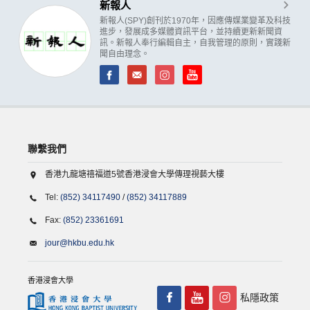
新報人
新報人(SPY)創刊於1970年，因應傳媒業變革及科技
進步，發展成多媒體資訊平台，並持續更新新聞資
訊。新報人奉行編輯自主，自我管理的原則，實踐新
聞自由理念。
聯繫我們
香港九龍塘禧福道5號香港浸會大學傳理視藝大樓
Tel:
(852) 34117490
/
(852) 34117889
Fax:
(852) 23361691
jour@hkbu.edu.hk
香港浸會大學
私隱政策