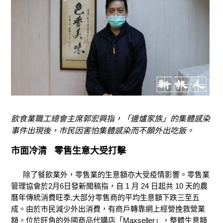
飲食業職工總會主席郭宏興指，「邊爐家族」的集體感染
事件出現後，市民因害怕集體感染而不願外出吃飯。
市面冷清 零售生意大受打擊
除了餐飲業外，零售業的生意額亦大受疫情影響。零售業
管理協會於2月6日發新聞稿指，自 1 月 24 日起共 10 天的農
曆年傳統消費旺季,大部分零售商的平均生意額下跌三至五
成。由於市民減少外出消費，有商戶轉靠網上經營挽救營業
額。位於旺角的外國商品代購店「Maxseller」，整體生意額