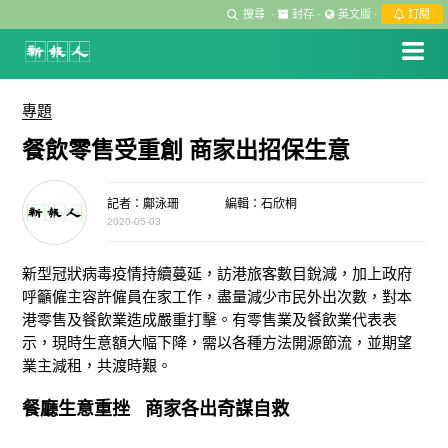
搜尋
·
封存
·
英文版
·
訂閱
專題
餐飲零售受重創 商家出招保生意
記者：鄺泳珊
編輯：石欣桐
2020-05-03
新型冠狀病毒疫情持續蔓延，訪港旅客數目銳減，加上政府
呼籲僱主容許僱員在家工作，盡量減少市民外出次數，對本
港零售及餐飲業造成嚴重打擊。有零售業及餐飲業代表表
示，現時生意額大幅下降，需以各種方法開源節流，並期望
業主減租，共渡時艱。
餐廳生意重挫 商家各出奇謀自救