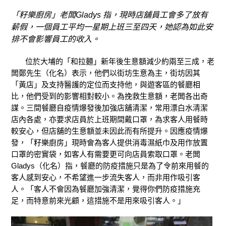
「籽樂廚房」老闆Gladys 指，現時店舖員工會多了放有
薪假，一個員工平均一星期上班三至四天，她認為如此安
排不會影響員工的收入。
位於大埔的「和拉麵」新年後生意額減少約兩至三成，老
闆鄭先生（化名）表示，他們以街坊生意為主，街坊因其
「黃店」及支持醫護的定位而支持他，與遊客區的餐廳相
比，他們受到的影響相對較小。為挽救生意額，老闆各出奇
謀。三間餐廳自疫情爆發後加強店舖清潔，常用漂白水清潔
店內各處，亦要求店員於上班期間戴口罩，為求客人用餐時
較安心，但店舖的生意額並未因此而有所提升。因應疫情爆
發，「籽樂廚房」現時會為客人提供消毒濕紙巾及用作放置
口罩的密實袋，如客人有需要更可向店員索取口罩。老闆
Gladys（化名）指，餐廳的防疫措施只是為了令前來用餐的
客人感到安心，不希望進一步流失客人，而非用作吸引客
人。「客人不會因為餐廳加強清潔，覺得你們防疫措施充
足，而特意前來光顧，這措施不是用來吸引客人。」