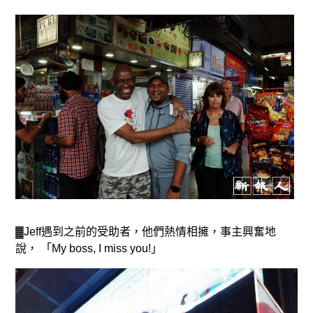
▓Jeff遇到之前的受助者，他們熱情相擁，事主興奮地
說， 「My boss, I miss you!」