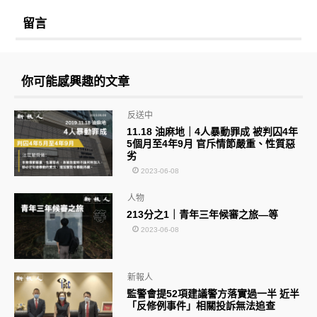
留言
你可能感興趣的文章
反送中
11.18 油麻地｜4人暴動罪成 被判囚4年
5個月至4年9月 官斥情節嚴重、性質惡
劣
2023-06-08
人物
213分之1｜青年三年候審之旅—等
2023-06-08
新報人
監警會提52項建議警方落實過一半 近半
「反修例事件」相關投訴無法追查