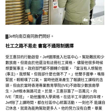
▓Jeff向南亞裔同胞們問好。
社工之路不易走 書寫不通限制選擇
受王惠芬的行動啟發，Jeff選擇進入社區中心，幫助難民和少
數族裔。但是由於他還沒有註冊社工資格， 儘管他很多時候
想要幫事主，政府部門都不願轉介個案，「當沒有人想幫他
(事主)，我想幫，但我卻什麼也做不了。」他雙手握拳，嘴唇
緊抿，輕輕嘆了口氣。 當時他逐漸產生了報讀社工課程的念
頭，但由於當時香港專業教育學院(IVE)不錄取少數族裔學
生，Jeff根本無路可走。於是，王惠芬籌了一百萬元，向
IVE「買班」，助他獲得入學資格。在這半工半讀的四年裡，
Jeff除了上課時間，都在社區中心統籌活動，一刻也不 能讓自
己休息，就是為能夠幫助更多人。他的努力沒有白費，畢業