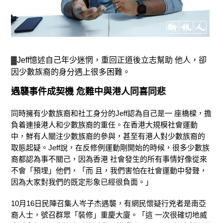
▓Jeff憶述自己年少迷惘，重回正道後立志幫助 他人，卻
因少數族裔的身分遇上很多困難。
遇襲事件成契機 危難中與港人同喜同悲
同時擁有少數族裔和社工身分的Jeff認為自己是一 座橋樑，擔
負着連接港人和少數族裔的重任。在香港大規模社會運動
中，鮮有人關注少數族裔的參與，甚至有港人對少數族裔的
取態起疑。Jeff說，在反修例運動剛開始的時候，很多少數族
裔都認為事不關己，因為香港 社會發生的所有事情好像從來
不會「預埋」他們，「而 且，我們害怕在社會運動中發聲，
因為大家對我們的既定形象已經很負面。」
10月16日民陣召集人岑子杰遇襲，有網民懷疑行兇者是南亞
裔人士，號召群眾「裝修」重慶大廈。「這 一次很確切地威