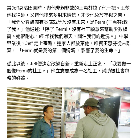
當Jeff身陷囹圄時，與他非親非故的王惠芬拉了他一把。王幫
他找律師，又替他找來多封求情信，才令他免於牢獄之苦，
「我們少數族裔有案底就等於沒有未來，是Fermi(王惠芬)救
了我。」他憶述:「除了 Fermi，沒有社工願意來幫助少數族
裔。她很耐心，經 常找我們聊天，關注我們的近況。」中學
畢業後，Jeff 走上歪路，連家人都放棄他，唯獨王惠芬從未離
棄， 「Fermi就是我的第二個媽媽 ，影響了我的生命。」
從此以後，Jeff便決定改過自新，重新走上正道， 「我要做一
個像Fermi的社工。」他立志要成為一名社工，幫助被社會忽
略的群體。