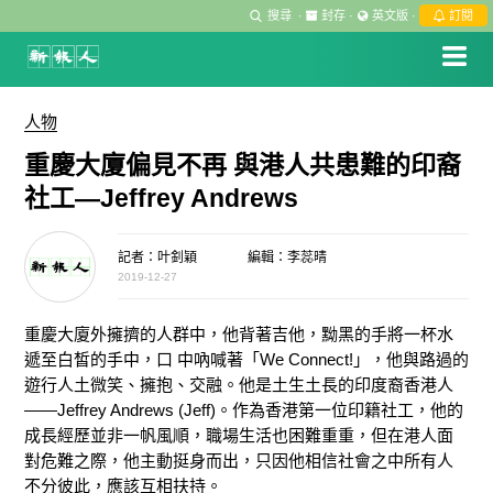
搜尋
·
封存
·
英文版
·
訂閱
人物
重慶大廈偏見不再 與港人共患難的印裔
社工—Jeffrey Andrews
記者：叶釗穎
編輯：李蕊晴
2019-12-27
重慶大廈外擁擠的人群中，他背著吉他，黝黑的手將一杯水
遞至白皙的手中，口 中吶喊著「We Connect!」，他與路過的
遊行人土微笑、擁抱、交融。他是土生土長的印度裔香港人
——Jeffrey Andrews (Jeff)。作為香港第一位印籍社工，他的
成長經歷並非一帆風順，職場生活也困難重重，但在港人面
對危難之際，他主動挺身而出，只因他相信社會之中所有人
不分彼此，應該互相扶持。