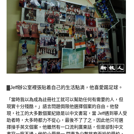
▓Jeff辦公室裡張貼着自己的生活點滴，他喜愛踢足球。
「當時我以為成為註冊社工就可以幫助任何有需要的人，但
現實十分殘酷。」語言問題侷限他選擇個案的自由。他發
現，社工的大多數個案紀錄是以中文書寫，當 Jeff遇到華人受
助者時，大多時都力不從心，最後不了了之，因此他只可選
擇接手英文個案。他雖然有一口流利廣東話，但是卻對中文
書寫一竅不通。他的小學是一 間專為少數族裔而設的學校，