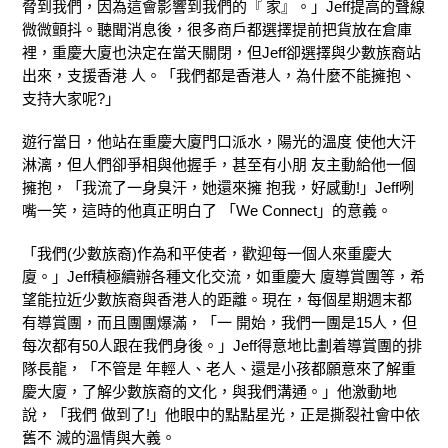
脅到我們，因為這會影響到我們的『 家』。」Jeff提高的聲線
微微顫抖。聽聞消息後，很多商戶都選擇提前把貨放在倉庫
裡，重慶大廈也決定在當天關閉，但Jeff卻選擇與少數族裔站
出來，支援香港 人。「我們都是香港人，為什麼不能擁抱、
支持大家呢?」
遊行當日，他站在重慶大廈門口派水，陽光的溫度 使他大汗
淋漓，但人們卻爭相與他握手，甚至有小朋 友主動給他一個
擁抱，「我流了一身臭汗，她還來擁 抱我，好感動!」Jeff咧
嘴一笑，這時的他真正明白了 「We Connect」的意義。
「我們(少數族裔)作為和平使者，歡迎每一個人來重慶大
廈。」Jeff積極續辦各種文化交流，如重慶大 廈導賞團等，希
望能拉近少數族裔與香港人的距離。現在，每個星期週末都
有導賞團，而且團團爆滿，「一 開始，我們一團是15人，但
每次都有50人跟在我們身後。」Jeff得意地比劃着導賞團的排
隊長龍，「不管是 年輕人、老人、還是小孩都願意來了解重
慶大廈，了解少數族裔的文化，與我們溝通。」他激動地
說，「我們 做到了!」他眼中的點點星光，正是撕裂社會中依
舊不 滅的溫情與大義。