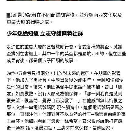
▓Jeff帶領記者在不同商鋪間穿梭，並介紹南亞文化以及
重慶大廈的獨特之處。
少年迷途知返 立志守護窮勢社群
走進位於重慶大廈的基督教勵行會，各式各樣的獎盃、感謝
盃排列在書櫃上，其中一半的獎盃都是屬於 Jeff的，但在這些
成果背後，卻是個浪子回頭的故事。
Jeff中五會考只得兩分，出於對未來的迷茫，在朋輩的影響
下，他加入了黑社會。中學畢業後的那兩年， 拳腳和偷竊便
是他的日常。後來，他因為偷手提電話而被拘捕，昔日「朋
友」如鳥獸散，沒有人願意為他保釋，「那一刻我真是感到
很失望、很無助，覺得自己沒救了。」在他感到無比悔恨之
際，突然一串電話號碼閃 現在腦海中，這個電話號碼是屬於
那位一直關注他，他卻對其不以為然的社工─融樂會前總幹事
王惠芬。他如同看到了最後一絲希望，哀求警察讓他打這最
後一通電 話。凌晨四點，王惠芬前來保釋，帶他回家。