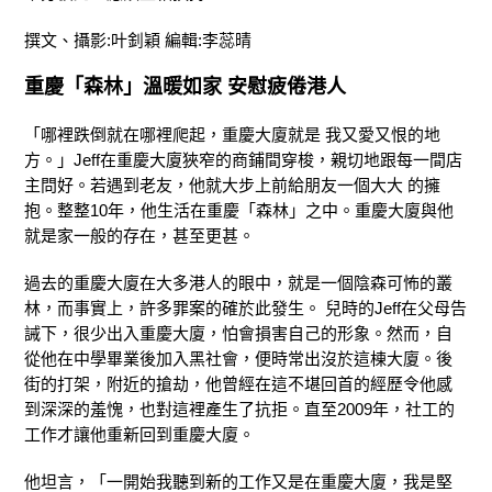
撰文、攝影:叶釗穎 編輯:李蕊晴
重慶「森林」溫暖如家 安慰疲倦港人
「哪裡跌倒就在哪裡爬起，重慶大廈就是 我又愛又恨的地
方。」Jeff在重慶大廈狹窄的商鋪間穿梭，親切地跟每一間店
主問好。若遇到老友，他就大步上前給朋友一個大大 的擁
抱。整整10年，他生活在重慶「森林」之中。重慶大廈與他
就是家一般的存在，甚至更甚。
過去的重慶大廈在大多港人的眼中，就是一個陰森可怖的叢
林，而事實上，許多罪案的確於此發生。 兒時的Jeff在父母告
誡下，很少出入重慶大廈，怕會損害自己的形象。然而，自
從他在中學畢業後加入黑社會，便時常出沒於這棟大廈。後
街的打架，附近的搶劫，他曾經在這不堪回首的經歷令他感
到深深的羞愧，也對這裡產生了抗拒。直至2009年，社工的
工作才讓他重新回到重慶大廈。
他坦言，「一開始我聽到新的工作又是在重慶大廈，我是堅