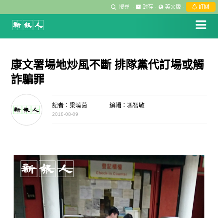
搜尋
·
封存
·
英文版
·
訂閱
康文署場地炒風不斷 排隊黨代訂場或觸
詐騙罪
記者：梁曉茵
編輯：馮智敏
2018-08-09