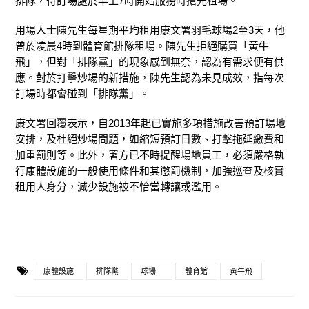
排隊，待訂場處於早上7時開始服務時搶先租場。
用場人士陳先生每星期平均租用康文署羽毛球場2至3天，他
曾於凌晨4時到體育館排隊租場。陳先生拒絕購買「黃牛
飛」，但對「排隊黨」的現象感到無奈，認為有需求便有供
應。對於打擊炒場的新措施，陳先生認為未見成效，指每次
訂場時都會碰到「排隊黨」。
康文署回覆表示，自2013年起已實施多項措施改善預訂場地
安排，及杜絕炒場問題，如縮短預訂日數、打擊拖延繳費和
加重罰則等。此外，署方已不時提醒場地員工，必須嚴格執
行康體設施的一般使用條件和其懲罰機制，加強巡查及核實
租用人身分，減少設施被不恰當轉讓或濫用。
康體設施
排隊黨
球場
體育館
黃牛飛