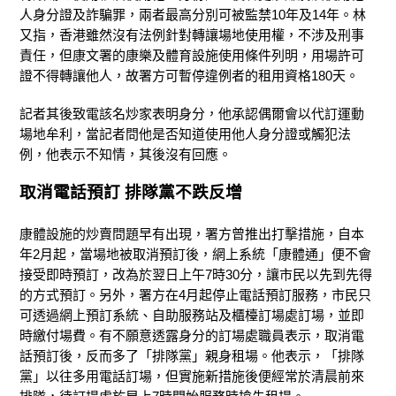
人身分證及詐騙罪，兩者最高分別可被監禁10年及14年。林
又指，香港雖然沒有法例針對轉讓場地使用權，不涉及刑事
責任，但康文署的康樂及體育設施使用條件列明，用場許可
證不得轉讓他人，故署方可暫停違例者的租用資格180天。
記者其後致電該名炒家表明身分，他承認偶爾會以代訂運動
場地牟利，當記者問他是否知道使用他人身分證或觸犯法
例，他表示不知情，其後沒有回應。
取消電話預訂 排隊黨不跌反增
康體設施的炒賣問題早有出現，署方曾推出打擊措施，自本
年2月起，當場地被取消預訂後，網上系統「康體通」便不會
接受即時預訂，改為於翌日上午7時30分，讓市民以先到先得
的方式預訂。另外，署方在4月起停止電話預訂服務，市民只
可透過網上預訂系統、自助服務站及櫃檯訂場處訂場，並即
時繳付場費。有不願意透露身分的訂場處職員表示，取消電
話預訂後，反而多了「排隊黨」親身租場。他表示，「排隊
黨」以往多用電話訂場，但實施新措施後便經常於清晨前來