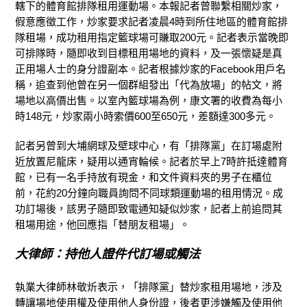
轄下的體育館排隊租用運動場。本報記者曾聯繫相關炒家，
假意應徵工作，炒家要求記者凌晨4時到所住地區的體育館排
隊租場，成功租用指定籃球場可賺取200元。記者表示當晚即
可排隊時，隨即收到目標租用場地的資料，及一張懷疑是真
正用場人士的身分證副本。記者根據炒家的Facebook用戶名
稱，追查到他曾在另一個群組發出「代為放場」的帖文，將
場地以高價出售。以室內籃球場為例，康文署的收費為每小
時148元，炒家兩小時索價600至650元，差額達300多元。
記者另曾到大埔網球及壁球中心，有「排隊黨」在訂場處附
近放置尼龍床，疑用以通宵輪候。記者於早上
7
時許抵達體育
館，已有一名手持放有現金，和文件資料夾的男子在櫃位
前，花約
20
分鐘向職員詢問不同球類運動場的租用情況。成
功訂場後，該男子隨即致電通知疑似炒家，記者上前追問其
租場用途，他回應指「替朋友租場」。
大律師：持他人證件代訂場或觸法
執業大律師林敬炘表示，「排隊黨」替炒家租用場地，涉及
轉讓場地使用權及使用他人身份證，後者更涉嫌觸及使用他