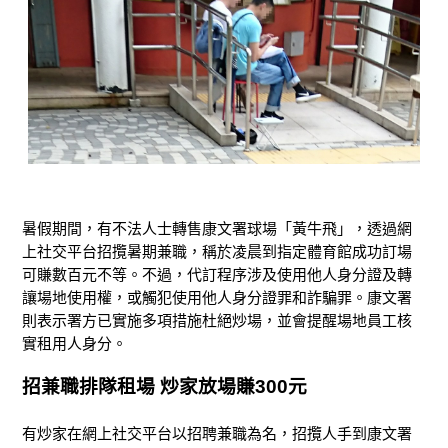
暑假期間，有不法人士轉售康文署球場「黃牛飛」，透過網
上社交平台招攬暑期兼職，稱於凌晨到指定體育館成功訂場
可賺數百元不等。不過，代訂程序涉及使用他人身分證及轉
讓場地使用權，或觸犯使用他人身分證罪和詐騙罪。康文署
則表示署方已實施多項措施杜絕炒場，並會提醒場地員工核
實租用人身分。
招兼職排隊租場 炒家放場賺
300
元
有炒家在網上社交平台以招聘兼職為名，招攬人手到康文署