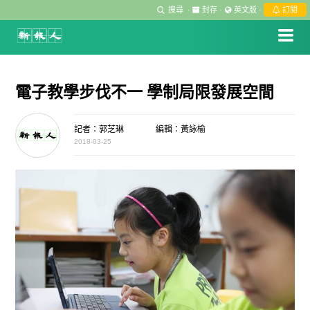
搜尋
·
封存
·
英文版
·
訂閱
電子教學步伐不一 學制局限發展空間
記者：郭芝琳
編輯：黃詠榆
2018-03-25