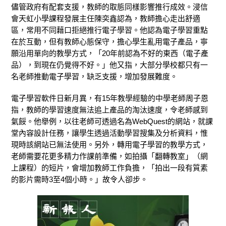
儘管政府有配套支援，教師的取態同樣影響推行成效。浸信
會天虹小學課程發展主任陳奕鑫認為，教師擔心走出舒適
區，常用不同藉口拒絕推行電子學習。他認為電子學習重點
在於互動，但有教師心態保守，擔心學生亂用電子產品，寧
願沿用單向的教學方式，「20年前認為不好的東西（電子產
品），到現在仍覺得不好。」他又指，大部分學校都只有一
名老師推動電子學習，缺乏支援，增加發展難度。
電子學習軟件日新月異，有15年教學經驗的中學老師周子恩
指，教師的學習速度無法追上產品的淘汰速度，令老師感到
氣餒。他舉例，以往老師可透過名為WebQuest的網站，就課
堂內容設計任務，讓學生透過活動學習搜集及分析資料，惟
現時該網站已無法使用。另外，轉用電子學習的教學方式，
老師需要花更多精力作課前準備，如拍攝「翻轉教室」（網
上課程）的短片，會增加教師工作負擔，「拍出一段有質素
的影片需時3至4個小時。」故令人卻步。