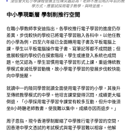
浸信會天虹小學課程發展主任陳奕鑫認為，老師不應沿用20年前的教
學方式，應嘗試採用電子教學，與時並進。
中小學現斷層 學制削推行空間
在職小學教師李安迪指出，各學校推行電子學習的進度仍存
差異，步伐較快的學校已將電子學習融入各科中。以他任教
的小學為例，四至六年級已全面轉用電子書及平板電腦上
課，學生以平板電腦操作電子書、寫筆記等都不成問題；但
進展較慢的學校仍在摸索階段，學生或連登入系統也成問
題。他又認為，學生習慣用電子學習形式上課，重返傳統教
學模式會減低學習動機，故小學電子學習的發展步伐較快能
向中學施壓。
就讀中一的陸同學曾就讀全面使用電子學習的小學，其後升
至傳統教學模式的中學。他坦言課堂變得沉悶，成績更大幅
倒退，「小學採用電子學習令課堂有較多互動，但升中後須
坐8小時聽老師教書，使我難以集中，成績亦因而退步。」
周子恩指，現今香港學制壓縮了中學推行電子學習的空間，
因香港中學文憑試的考試模式與電子學習難以相容。他解