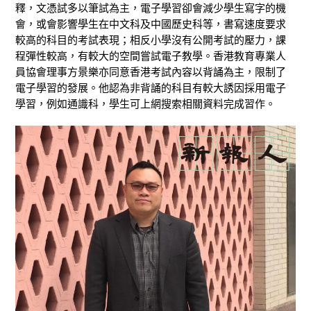
釋，文憑試多以筆試為主，電子學習卻會減少學生寫字的機
會，或會影響學生在中文科及中國歷史科等，書寫速度要求
較高的科目的考試表現；相反小學沒有公開考試的壓力，課
程彈性較高，有較大的空間嘗試電子教學。香港教育專業人
員協會理事方景樂亦同意香港考試內容以背誦為主，限制了
電子學習的發展。他認為非背誦的科目有較大誘因採用電子
學習，例如通識科，學生可上網搜索相關資料完成習作。