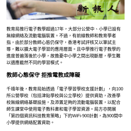
教育局推行電子教學超過17年，大部分公營中、小學已設有
無線網絡及流動電腦裝置。不過，有前線教師和教育學者
指，由於部分教師心態仍保守，香港考試評核又以筆試主
導，難以擴大電子學習的應用層面。且中學推行電子教學的
進度普遍落後於小學，故擔憂中小學之間出現斷層，學生難
以適應截然不同的學習模式。
教師心態保守 拒推電教成障礙
千禧年後，教育局始透過「電子學習學校支援計劃」，向100
所公營學校（包括津貼學校與公立學校）提供資助，改善學
校無線網絡基礎設施，及添置足夠的流動電腦裝置，以配合
師生課堂中使用電子教科書和電子學習資源。局方亦開展
「第四個資訊科技教育策略」下的WiFi-900計劃，為900間中
小學提供網絡配置資助。