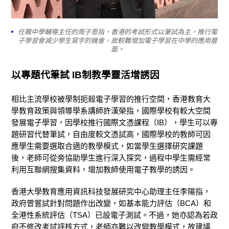
任職中學輔導主任的周子恩指，香港的考試形式以筆試為主，推行電
子學習會減少學生寫字的機會，故較難增加電子學習在中學的應用層
面。
以專題代筆試 IB制教學靈活增誘因
相比主流學校被學制扼殺電子學習的推行空間，香港教育大
學教育政策與領導學系講師許漢榮指，國際學校有較大空間
發展電子學習，因學校推行國際文憑課程（IB），學生可以專
題研習代替筆試，自由度較文憑試高，國際學校的教師可因
應學生需要選取合適的教學模式，如當學生選擇研究課題
後，老師可從旁協助學生進行深入探究，過程中學生需經常
利用互聯網搜集資料，增加教師使用電子教學的誘因。
香港大學教育應用資訊科技發展研究中心助理主任李陽指，
政府曾嘗試針對問題作出改變，如基本能力評估（BCA）和
全港性系統評估（TSA）已設電子測試。不過，她亦認為若政
府不修改考試評核方式，老師亦難以改變教學模式，故建議