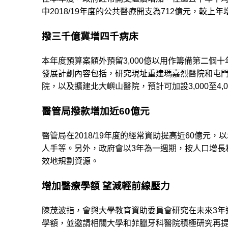
中2018/19年度的公共醫療開支為712億元，較上年
撥三千億冀增四千病床
本年度預算案額外預留3,000億以用作籌備第二個
發展計劃內容包括，研究現址重建瑪嘉烈醫院和屯
院，以及擴建北大嶼山醫院，預計可加設3,000至4,
醫管局撥款增加近60億元
醫管局在2018/19年度的經常資助提高近60億
人手等。另外，政府會以3年為一週期，按人口增長
效地規劃資源。
增加醫療學額 望減輕前線壓力
陳茂波指，會與大學教育資助委員會研究在未來3年
學額，並邀請相關大學和菲臘牙科醫院積極研究再