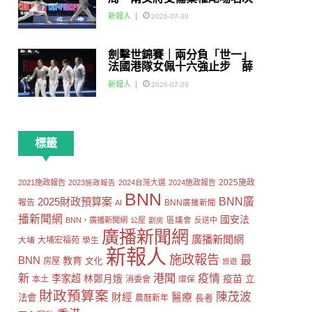
賽
新報人
2026-07-30
劍擊世錦賽｜兩分負「世一」
法國港隊女佩十六強止步 薛
雅齊：我好有信心我哋可以做
新報人
2026-07-29
到世界級嘅Team
標籤
2025施政
2021施政報告
2023施政報告
2024台灣大選
2024施政報告
BNN
2025財政預算案
BNN廣
報告
AI
BNN廣播新聞
播新聞網
國安法
區議會
BNN，廣播新聞網
公屋
劏房
反送中
廣播新聞網
廣播新聞網
大埔
大埔宏福苑
學生
新報人
施政報告
最
BNN
教育
房屋
文化
旅遊
新
港聞
疫情
李家超
疫苗
林鄭月娥
立
本土
消委會
環保
財政預算案
陳茂波
財經
醫療
法會
長者
農曆新年