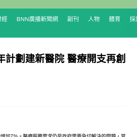
財經
BNN廣播新聞網
副刊
人物
體育
採
年計劃建新醫院 醫療開支再創
增加7％。醫療服務需求仍是政府需要急切解決的問題，當