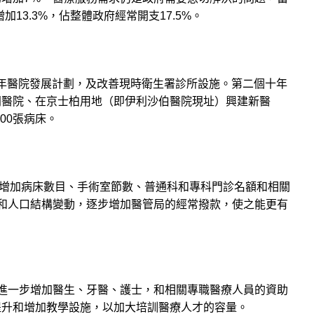
增加13.3%，佔整體政府經常開支17.5%。
十年醫院發展計劃，及改善現時衛生署診所設施。第二個十年
門醫院、在京士柏用地（即伊利沙伯醫院現址）興建新醫
000張病床。
元，以增加病床數目、手術室節數、普通科和專科門診名額和相關
和人口結構變動，逐步增加醫管局的經常撥款，使之能更有
進一步增加醫生、牙醫、護士，和相關專職醫療人員的資助
提升和增加教學設施，以加大培訓醫療人才的容量。