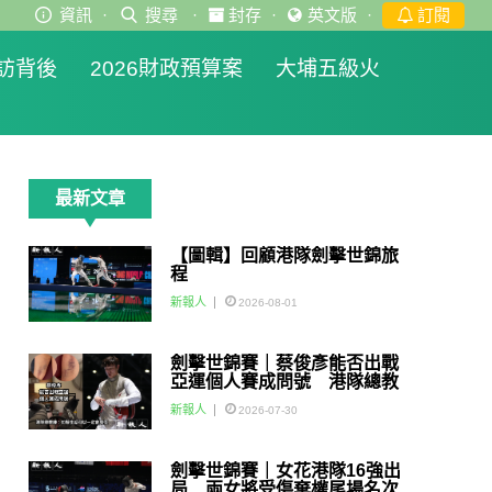
資訊
·
搜尋
·
封存
·
英文版
·
訂閱
訪背後
2026財政預算案
大埔五級火
最新文章
【圖輯】回顧港隊劍擊世錦旅
程
新報人
2026-08-01
劍擊世錦賽｜蔡俊彥能否出戰
亞運個人賽成問號 港隊總教
練：如醫生話可以一定會用佢
新報人
2026-07-30
劍擊世錦賽｜女花港隊16強出
局 兩女將受傷棄權尾場名次