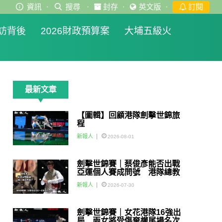
資訊
·
搜尋
·
封存
·
英文版
·
訂閱
訪背後
2026財政預算案
大埔五級火
最新文章
【圖輯】回顧港隊劍擊世錦旅
程
新報人
2026-08-01
劍擊世錦賽｜蔡俊彥能否出戰
亞運個人賽成問號 港隊總教
練：如醫生話可以一定會用佢
新報人
2026-07-30
劍擊世錦賽｜女花港隊16強出
局 兩女將受傷棄權尾場名次