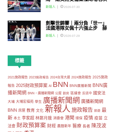
賽
新報人
2026-07-30
劍擊世錦賽｜兩分負「世一」
法國港隊女佩十六強止步 薛
雅齊：我好有信心我哋可以做
新報人
2026-07-29
到世界級嘅Team
標籤
2025施政
2021施政報告
2023施政報告
2024台灣大選
2024施政報告
BNN
2025財政預算案
BNN廣
報告
AI
BNN廣播新聞
播新聞網
國安法
區議會
BNN，廣播新聞網
公屋
劏房
反送中
廣播新聞網
廣播新聞網
大埔
大埔宏福苑
學生
新報人
施政報告
最
BNN
教育
房屋
文化
旅遊
新
港聞
疫情
李家超
疫苗
林鄭月娥
立
本土
消委會
環保
財政預算案
陳茂波
財經
醫療
法會
長者
農曆新年