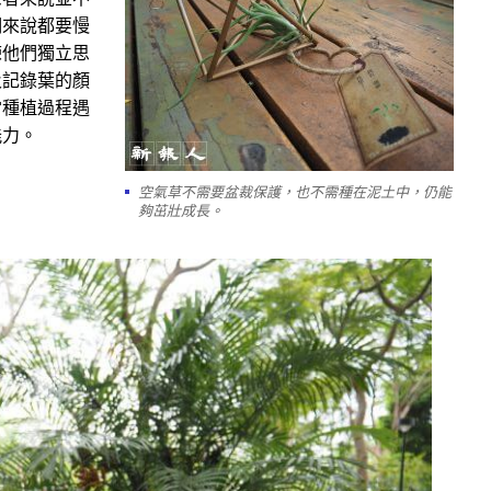
們來說都要慢
練他們獨立思
及記錄葉的顏
當種植過程遇
能力。
空氣草不需要盆裁保護，也不需種在泥土中，仍能
夠茁壯成長。