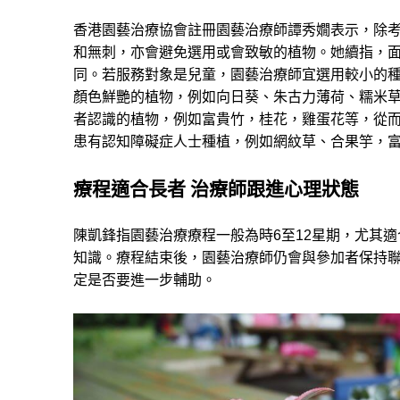
香港園藝治療協會註冊園藝治療師譚秀嫺表示，除
和無刺，亦會避免選用或會致敏的植物。她續指，
同。若服務對象是兒童，園藝治療師宜選用較小的
顏色鮮艷的植物，例如向日葵、朱古力薄荷、糯米
者認識的植物，例如富貴竹，桂花，雞蛋花等，從
患有認知障礙症人士種植，例如網紋草、合果竽，
療程適合長者
治療師跟進心理狀態
陳凱鋒指園藝治療療程一般為時6至12星期，尤其
知識。療程結束後，園藝治療師仍會與參加者保持
定是否要進一步輔助。