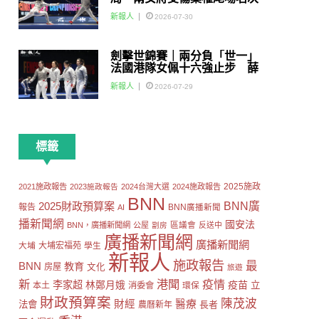
賽
新報人
2026-07-30
劍擊世錦賽｜兩分負「世一」
法國港隊女佩十六強止步 薛
雅齊：我好有信心我哋可以做
新報人
2026-07-29
到世界級嘅Team
標籤
2025施政
2021施政報告
2023施政報告
2024台灣大選
2024施政報告
BNN
2025財政預算案
BNN廣
報告
AI
BNN廣播新聞
播新聞網
國安法
區議會
BNN，廣播新聞網
公屋
劏房
反送中
廣播新聞網
廣播新聞網
大埔
大埔宏福苑
學生
新報人
施政報告
最
BNN
教育
房屋
文化
旅遊
新
港聞
疫情
李家超
疫苗
林鄭月娥
立
本土
消委會
環保
財政預算案
陳茂波
財經
醫療
法會
長者
農曆新年