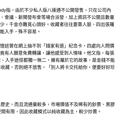
ndy指，由於不少私人版八達通不公開發售，只在公司內
、會議、新聞發布會等場合派發，加上資訊不公開且數量
少，千金亦難覓心頭好。收藏者往往要靠人脈、四出張羅
能入手，殊不容易。
憶述曾在網上抽不到「錢家有道」紀念卡，四處向人問價
竟有人願意免費轉讓，讓他感受到人情味。他又指，每張
號、入手途徑都獨一無二，擁有屬於它的故事，是金錢不能
棄收藏，否則絕不放售，「別人將卡交托給你，便要好好珍
年歷史，而且流通量較多，市場價值不及稀有的鈔票、黑膠
空間有限，因此收藏模式以純收藏為主，較少炒賣。