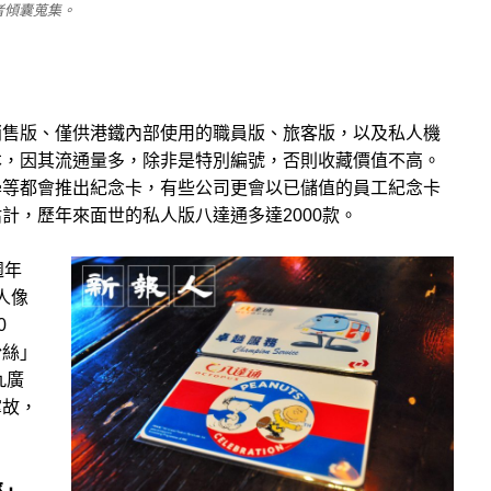
者傾囊蒐集。
銷售版、僅供港鐵內部使用的職員版、旅客版，以及私人機
本，因其流通量多，除非是特別編號，否則收藏價值不高。
學等都會推出紀念卡，有些公司更會以已儲值的員工紀念卡
計，歷年來面世的私人版八達通多達2000款。
週年
人像
0
粉絲」
九廣
掌故，