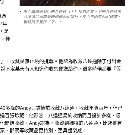
齊」
由九廣鐵路發行的八達通（上）極為珍貴。早期八達通由
超過
八達通公司前身聯俊達公司發行，左上方印有公司標誌，
現時買少見少（下）。
7年
，是
多，僅
齊」，收藏是無止境的挑戰。他認為收藏八達通除了付出金
，說不定某天有人知道你收集便送給你，很多時候都要『等
40多歲的Andy只鍾情於收藏八達通，收藏年資兩年，但已
過百張珍藏。他形容，八達通易於收納而且設計多樣，吸
他開始收藏。Andy認為，收藏到獨特的八達通，比起擁有
票、郵票等收藏品更特別、更具虛榮感。