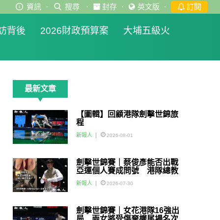
資訊
·
搜尋
·
封存
·
英文版
·
訂閱
訪背後
2026財政預算案
大埔五級火
最新文章
【圖輯】回顧港隊劍擊世錦旅
程
新報人
2026-08-01
劍擊世錦賽｜蔡俊彥能否出戰
亞運個人賽成問號 港隊總教
練：如醫生話可以一定會用佢
新報人
2026-07-30
劍擊世錦賽｜女花港隊16強出
局 兩女將受傷棄權尾場名次