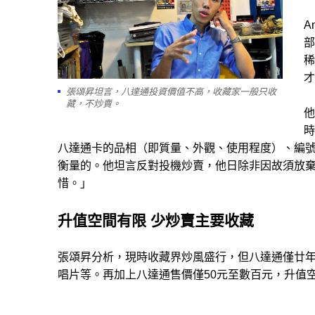
A
部
稀
才
張頌昇坦言，八達通投資價值不高，收藏家一般只收
藏，不炒賣。
他
時
八達通卡的品相（即質量、外觀、使用程度）、編
衡量的。他坦言反對投機炒賣，他日除非因故須放
惜。」
升值空間有限 少炒賣主要收藏
張頌昇分析，現時收藏界炒風盛行，但八達通僅廿
唱片等。再加上八達通售價僅50元至數百元，升值