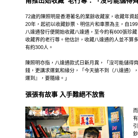
甫推出始收藏 老行尊：「沒可能儲得
72歲的陳照明是香港著名的業餘收藏家，收藏年資
20年，起初以收藏鈔票、明信片和車票為主，自199
八達通發行便開始收藏八達通，至今約有600張珍藏
收藏界的老行尊。他估計，收藏八達通的人並不算
有約300人。
陳照明亦指，八達通款式日新月異，「沒可能儲得
錢，更講求運氣和緣分，「今天搶不到（八達通）
運到』，要隨緣。」
張張有故事 入手難絕不放售
而
有
引
鈔