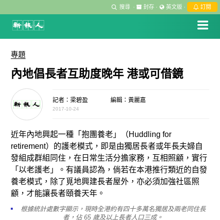
搜尋
·
封存
·
英文版
·
訂閱
專題
內地倡長者互助度晚年 港或可借鏡
記者：梁碧盈
編輯：黃麗嘉
2017-10-24
近年內地興起一種「抱團養老」（Huddling for
retirement）的護老模式，即是由獨居長者或年長夫婦自
發組成群組同住，在日常生活分擔家務，互相照顧，實行
「以老護老」。有議員認為，倘若在本港推行類近的自發
養老模式，除了覓地興建長者屋外，亦必須加強社區照
顧，才能讓長者頤養天年。
根據統計處數字顯示，現時全港約有四十多萬名獨居及兩老同住長
者，佔 65 歲及以上長者人口三成。