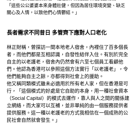
「這些公公婆婆本來身體壯健，但因為居住環境突變、缺乏
關心及人情，以致他們心情鬱結。」
長者需求不同昔日 多管齊下應對人口老化
林正財稱，曾探訪一間本地老人宿舍，內裡住了百多個長
者，而他們都是互相認識，自發性結伴入住。有別於完全
自主的以老護老，宿舍內仍然會有六至七個員工看顧他
們。他認為香港可以參照這個方法實行「以老護老」，令
他們能夠自主之餘，亦都得到社會上的援助。
他又稱同類模式雖未必適用於所有老人家，但在香港是可
行，「這個模式的好處是它自助的本身，用一種社會資本
（Social Capital）的模式去運作，靠人與人之間的關係建
立網絡，而大家可以互補，並非單純的由一個服務提供者
提供服務。這一種以老護老的方式我相信在一個成熟的公
民社會自然就會發生。」