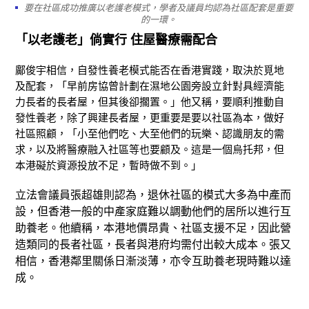
要在社區成功推廣以老護老模式，學者及議員均認為社區配套是重要
的一環。
「以老護老」倘實行 住屋醫療需配合
鄺俊宇相信，自發性養老模式能否在香港實踐，取決於覓地
及配套，「早前房協曾計劃在濕地公園旁設立針對具經濟能
力長者的長者屋，但其後卻擱置。」他又稱，要順利推動自
發性養老，除了興建長者屋，更重要是要以社區為本，做好
社區照顧，「小至他們吃、大至他們的玩樂、認識朋友的需
求，以及將醫療融入社區等也要顧及。這是一個烏托邦，但
本港礙於資源投放不足，暫時做不到。」
立法會議員張超雄則認為，退休社區的模式大多為中產而
設，但香港一般的中產家庭難以調動他們的居所以進行互
助養老。他續稱，本港地價昂貴、社區支援不足，因此營
造類同的長者社區，長者與港府均需付出較大成本。張又
相信，香港鄰里關係日漸淡薄，亦令互助養老現時難以達
成。