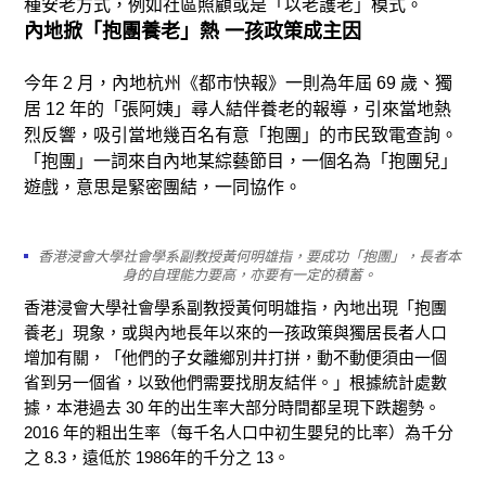
種安老方式，例如社區照顧或是「以老護老」模式。
內地掀「抱團養老」熱 一孩政策成主因
今年 2 月，內地杭州《都市快報》一則為年屆 69 歲、獨
居 12 年的「張阿姨」尋人結伴養老的報導，引來當地熱
烈反響，吸引當地幾百名有意「抱團」的市民致電查詢。
「抱團」一詞來自內地某綜藝節目，一個名為「抱團兒」
遊戲，意思是緊密團結，一同協作。
香港浸會大學社會學系副教授黃何明雄指，要成功「抱團」，長者本
身的自理能力要高，亦要有一定的積蓄。
香港浸會大學社會學系副教授黃何明雄指，內地出現「抱團
養老」現象，或與內地長年以來的一孩政策與獨居長者人口
增加有關，「他們的子女離鄉別井打拼，動不動便須由一個
省到另一個省，以致他們需要找朋友結伴。」根據統計處數
據，本港過去 30 年的出生率大部分時間都呈現下跌趨勢。
2016 年的粗出生率（每千名人口中初生嬰兒的比率）為千分
之 8.3，遠低於 1986年的千分之 13。