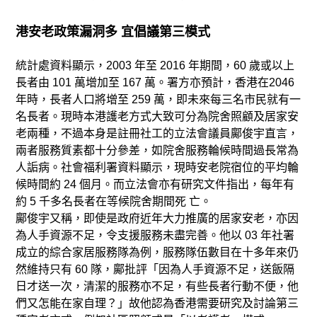
港安老政策漏洞多 宜倡議第三模式
統計處資料顯示，2003 年至 2016 年期間，60 歲或以上
長者由 101 萬增加至 167 萬。署方亦預計，香港在2046
年時，長者人口將增至 259 萬，即未來每三名市民就有一
名長者。現時本港護老方式大致可分為院舍照顧及居家安
老兩種，不過本身是註冊社工的立法會議員鄺俊宇直言，
兩者服務質素都十分參差，如院舍服務輪候時間過長常為
人詬病。社會福利署資料顯示，現時安老院宿位的平均輪
候時間約 24 個月。而立法會亦有研究文件指出，每年有
約 5 千多名長者在等候院舍期間死 亡。
鄺俊宇又稱，即使是政府近年大力推廣的居家安老，亦因
為人手資源不足，令支援服務未盡完善。他以 03 年社署
成立的綜合家居服務隊為例，服務隊伍數目在十多年來仍
然維持只有 60 隊，鄺批評「因為人手資源不足，送飯隔
日才送一次，清潔的服務亦不足，有些長者行動不便，他
們又怎能在家自理？」故他認為香港需要研究及討論第三