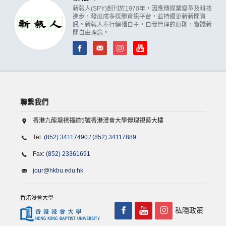
新報人(SPY)創刊於1970年，因應傳媒業變革及科技
進步，發展成多媒體資訊平台，並持續更新新聞資
訊。新報人奉行編輯自主，自我管理的原則，實踐新
聞自由理念。
聯繫我們
香港九龍塘禧福道5號香港浸會大學傳理視藝大樓
Tel:
(852) 34117490
/
(852) 34117889
Fax:
(852) 23361691
jour@hkbu.edu.hk
香港浸會大學
私隱政策