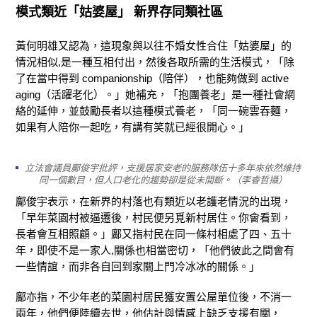
模式類近「姑婆屋」 新界存同類社區
黃何明雄又認為，這現象與以往不婚女性合住「姑婆屋」的
情況相似,是一種互相付出，然後各取所需的生活模式，「除
了在當中得到 companionship（陪伴），也能夠做到 active
aging（活躍老化）。」她補充，「抱團養老」是一種社會網
絡的延伸，並鼓勵長者以這種模式養老，「同一碗雲吞麵，
如果有人陪你一起吃，有講有笑就已經很開心。」
立法會議員鄺俊宇批評，支援居家安老的服務隊伍十多年來依然維持
同一個數目，但人口老化的趨勢卻是從未間斷。（李睿哲攝）
鄺俊宇表示，在新界的村落也有類近以老護老情況的出現，
「早年菜園村被逼遷後，村民便另覓新村居住。你會看到，
長者會互相照顧。」鄺又指村民在同一條村相處了四、五十
年，即使不是一家人,關係也相當密切，「他們彼此之間會有
一些情誼，而非各自回到家關上門冷冰冰的關係。」
鄺亦指，不少年老的菜園村居民獲安置公屋單位後，不消一
兩年，他們便陸續去世，他估計與情感上缺乏支援有關，