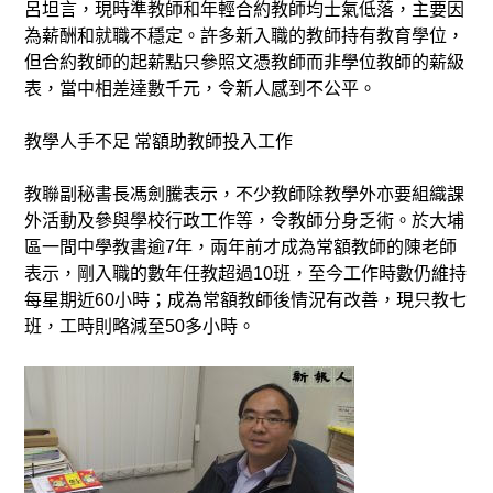
呂坦言，現時準教師和年輕合約教師均士氣低落，主要因
為薪酬和就職不穩定。許多新入職的教師持有教育學位，
但合約教師的起薪點只參照文憑教師而非學位教師的薪級
表，當中相差達數千元，令新人感到不公平。
教學人手不足 常額助教師投入工作
教聯副秘書長馮劍騰表示，不少教師除教學外亦要組織課
外活動及參與學校行政工作等，令教師分身乏術。於大埔
區一間中學教書逾7年，兩年前才成為常額教師的陳老師
表示，剛入職的數年任教超過10班，至今工作時數仍維持
每星期近60小時；成為常額教師後情況有改善，現只教七
班，工時則略減至50多小時。