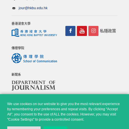
jour@hkbu.edu.hk
香港浸會大學
私隱政策
傳理學院
新聞系
We use cookies on our website to give you the most relevant experience
by remembering your preferences and repeat visits. By clicking “Accept
All”, you consent to the use of ALL the cookies. However, you may visit
© Copyright 2026 - 香港浸會大學傳理學院, 新聞系 |
Privacy
"Cookie Settings" to provide a controlled consent.
Policy
|
Disclaimer
| All rights reserved.