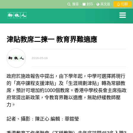
搜尋
·
封存
·
英文版
·
訂閱
津貼教席二揀一 教育界難適應
2016-05-16
政府於施政報告中提出，由下學年起，中學可選擇將現行
的「高中課程支援津貼」及「生涯規劃津貼」轉為常額教
席，預計可增加約1000個教席。香港中學校長會主席指政
府常提出新政策，令教育界難以適應，無助紓緩教師壓
力。
記者、攝影﹕陳正心 編輯﹕華鎧瑩