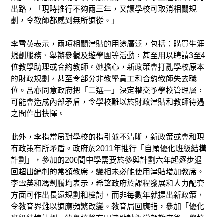
出路，「現時推行不夠兩三年，又讓學校可取消相關規
劃，令教師都感到無所適從。」
李雪英表示，兩項相關津貼的用途廣泛，包括：購買生涯
規劃服務、舉辦參觀及遊學團等活動，甚至用以聘請3至4
位教學助理或合約教師。她擔心，新政策會打亂學校原本
的財政規劃，甚至令部分非教學員工和合約教師失去職
位。呂亦同意政府把「二選一」決定權交予學校管理層，
可能會造成內部矛盾，令學校難以於財政津貼和教師待遇
之間作出抉擇。
此外，李指當局對學校的指引並不清晰，新政策或會和現
有政策有所矛盾。政府於2011年推行「自願優化班級結構
計劃」，參加的200間中學需要於參與計劃六年起逐步退
回超出編制的常額教席，變相未必能使用津貼增加教席。
李雪英和馮劍騰均表示，希望政府於課程發展和人力配套
方面可作出長遠規劃和檢討，而非每數年就提出新政策，
令教育界難以適應頻繁改變。教育局回應指，參加「優化