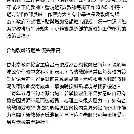
香港教育工作者聯會（下稱教聯）去年底訪問453名入職3
年或以下的教師，發現近7成教師每周工作超過51小時，
近7成半教師反映工作壓力大。有中學校長及教師均認
為，政府不應把津貼與增加常額教席變成二選一情況，無
助學校推行生涯規劃，更難實踐紓緩前線教師工作壓力的
政策目標。
合約教師待遇差 流失率高
香港準教師協會主席呂志凌成為合約教師已兩年，現於寧
波公學任教中文科。他表示，合約教師通常每年與校方簽
訂僱傭合約，容易對前景感到憂慮。年輕和新入職的教師
流失率因此變得嚴重，寧願轉換到新環境尋找新機遇。
「每年五月下旬才簽合約，若學校收生不足就意味自己有
機會因資源不足而被裁員，心理上有很大壓力。」如有合
約教師或教學助理的解僱原因與校內資源緊絀而非工作能
力有關，新教師更感泄氣。呂指這些老師只可無奈接受，
另覓學校甚至轉行。