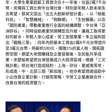
年，大學生畢業起薪工資首次在十一年後，往返2萬7千台
幣。房價與工資比例令台灣社會，特別是年輕人對未來失
去希望。蔡英文提出「出五大創新研發計畫」，以「綠能
科技」、「智慧機械」、「物聯網」、「生技醫藥」以及
「國防產業」帶動產業進行全面的結構調整，令台灣「亞
洲矽谷」。同時協助產業快速轉型及升級，讓員工取得更
好的薪水、年輕人安心成家，勞工安居樂業。朱立倫則提
出「戰略三策」：四年內把基本工資由2萬8千元台幣提升
至3萬元台幣，時薪約180元、開徵1%的富人稅、開拓國
際空間。期望大老闆賺錢及企業發展後，全民能共享成
果。宋楚瑜希望把台灣發展成六大經濟區域，根據「三叉
戟計劃」把台灣打造成紐約、上海、矽谷、夏威夷等地，
形成南、中、北部三個「新加坡」。他亦希望透過協助中
小企改善企業計劃、行銷等策略，令勞工企業產銷合作，
改善台灣的經濟實力。