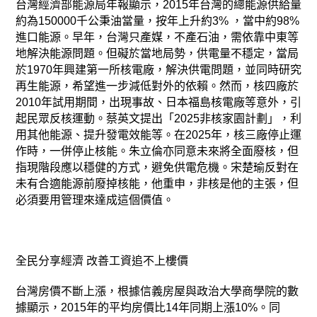
台灣經濟部能源局年報顯示，2015年台灣的總能源供給量
約為150000千公秉油當量，按年上升約3% ，當中約98%
進口能源。早年，台灣只產媒，不產石油，需依靠中東等
地解決能源問題。但礙於當地局勢，供電量不穩定，當局
於1970年興建第一所核電廠，解決供電問題，並同時研究
再生能源，希望進一步減低對外的依賴。然而，核四廠於
2010年試用期間，出現事故、日本福島核電廠等意外，引
起民眾反核運動。蔡英文提出「2025非核家園計劃」，利
用其他能源、提升發電效能等。在2025年，核三廠停止運
作時，一併停止核能。朱立倫亦同意未來將全面廢核，但
指現階段應以穩健的方式，避免供電危機。宋楚瑜反對在
未有合適能源前廢掉核能，他重申，非核是他的主張，但
必須要用管理來達成這個價值。
全民分享經濟 改善工資追不上樓價
台灣房價不斷上漲，根據信義房屋與政治大學商學院的數
據顯示，2015年的平均房價比14年同期上漲10%。同