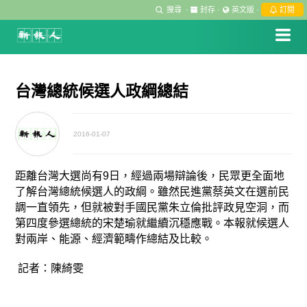
搜尋
·
封存
·
英文版
·
訂閱
台灣總統候選人政綱總結
2016-01-07
距離台灣大選尚有9日，經過兩場辯論後，民眾更全面地
了解台灣總統候選人的政綱。雖然民進黨蔡英文在選前民
調一直領先，但就被對手國民黨朱立倫批評政見空洞，而
第四度參選總統的宋楚瑜就繼續沉穩應戰。本報就候選人
對兩岸、能源、經濟範疇作總結及比較。
記者：陳綺雯