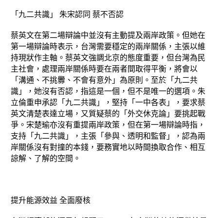
「九二共識」 朱宋認同 蔡不否認
蔡英文在第二場辯論中並沒有主動提及兩岸政策。但她在
第一場辯論時表示，台灣需要穩定的兩岸關係，主張以維
持現狀作主軸。蔡英文強調北京的態度重要，但台灣為民
主社會，處理兩岸關係時要在兩者間取得平衡，將會以
「溝通、不挑釁、不會有意外」為原則。至於「九二共
識」，她沒有否認，指這是一個，但不是唯一的選項。朱
立倫重申承認「九二共識」，堅持「一中各表」，要求蔡
英文清楚表達立場，又質疑蔡的「外交休克論」要挑起戰
爭。宋楚瑜亦沒有重提兩岸政策，但在第一場辯論時指，
支持「九二共識」，主張「參與、透明和監督」，認為兩
岸關係沒有對撞的本錢，要務實地以時間換取合作、相互
諒解、了解的空間。
提升能源效益 全面廢核