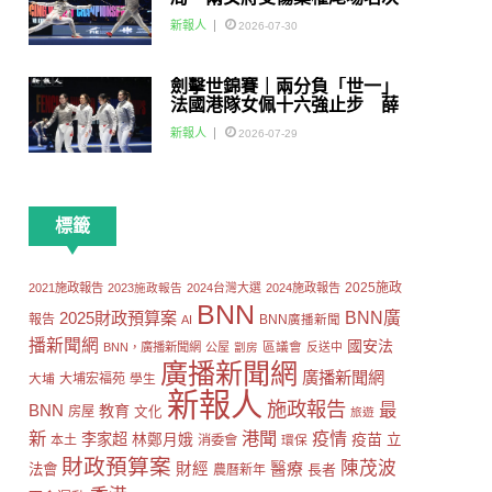
賽
新報人
2026-07-30
劍擊世錦賽｜兩分負「世一」
法國港隊女佩十六強止步 薛
雅齊：我好有信心我哋可以做
新報人
2026-07-29
到世界級嘅Team
標籤
2025施政
2021施政報告
2023施政報告
2024台灣大選
2024施政報告
BNN
2025財政預算案
BNN廣
報告
AI
BNN廣播新聞
播新聞網
國安法
區議會
BNN，廣播新聞網
公屋
劏房
反送中
廣播新聞網
廣播新聞網
大埔
大埔宏福苑
學生
新報人
施政報告
最
BNN
教育
房屋
文化
旅遊
新
港聞
疫情
李家超
疫苗
林鄭月娥
立
本土
消委會
環保
財政預算案
陳茂波
財經
醫療
法會
長者
農曆新年