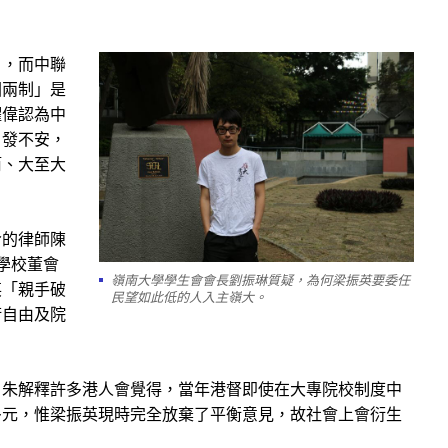
」，而中聯
國兩制」是
耀偉認為中
引發不安，
筒、大至大
令的律師陳
學校董會
嶺南大學學生會會長劉振琳質疑，為何梁振英要委任
英「親手破
民望如此低的人入主嶺大。
術自由及院
，朱解釋許多港人會覺得，當年港督即使在大專院校制度中
多元，惟梁振英現時完全放棄了平衡意見，故社會上會衍生