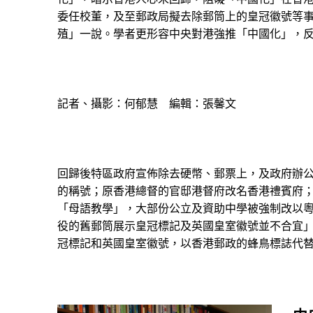
委任校董，及至郵政局擬去除郵筒上的皇冠徽號等
殖」一說。學者更形容中央對港強推「中國化」，
記者、攝影：何郁慧 編輯：張馨文
回歸後特區政府宣佈除去硬幣、郵票上，及政府辦
的稱號；原香港總督的官邸港督府改名香港禮賓府
「母語教學」，大部份公立及資助中學被強制改以
役的舊郵筒展示皇冠標記及英國皇室徽號並不合宜」
冠標記和英國皇室徽號，以香港郵政的蜂鳥標誌代