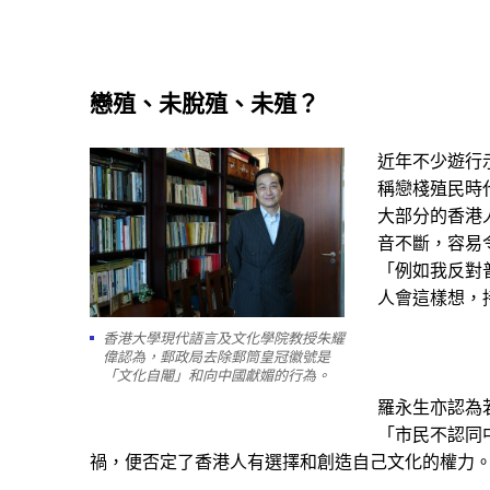
戀殖、未脫殖、未殖？
近年不少遊行
稱戀棧殖民時
大部分的香港
音不斷，容易
「例如我反對
人會這樣想，
香港大學現代語言及文化學院教授朱耀
偉認為，郵政局去除郵筒皇冠徽號是
「文化自閹」和向中國獻媚的行為。
羅永生亦認為
「市民不認同
禍，便否定了香港人有選擇和創造自己文化的權力