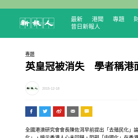
最新
港聞
專題
昔日新報人
專題
英皇冠被消失 學者稱港
2015-12-18
全國港澳研究會會長陳佐洱早前提出「去殖民化」
化」，暗示香港人心未回歸，阻礙「中國化」在香