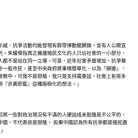
示威、抗爭活動均能發現有群眾揮動龍獅旗，並有人公開宣
代。朱耀偉指真正擁護殖民文化的人只佔社會的一小部分，
人都不是站在同一立場，可是，近年社會矛盾增加，抗爭聲
令一般市民，甚至中央政府將事情簡單化，以及「歸邊」，
普教中，可我不是戀殖，我只是支持廣東話，社會上有很多
持『非黃即藍』這種兩極化的想法。」
若將一些對政治現況有不滿的人硬說成未脫殖是不公平的，
中國，不代表就是戀殖， 如果中國認為所有抗爭都是殖民遺
。」