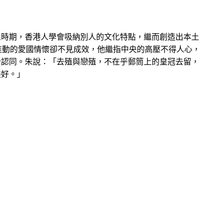
民時期，香港人學會吸納別人的文化特點，繼而創造出本土
推動的愛國情懷卻不見成效，他繼指中央的高壓不得人心，
分認同。朱說：「去殖與戀殖，不在乎郵筒上的皇冠去留，
美好。」