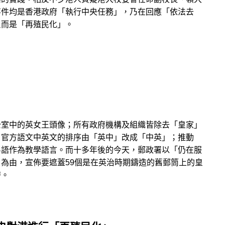
事件均是香港政府「執行中央任務」，乃在回應「依法去
反而是「再殖民化」。
公室中的英女王頭像；所有政府機構及組織皆除去「皇家」
；官方語文中英文的排序由「英中」改成「中英」；推動
粵語作為教學語言。而十多年後的今天，郵政署以「仍在服
為由，宣佈要遮蓋59個是在英治時期鑄造的舊郵筒上的皇
替。