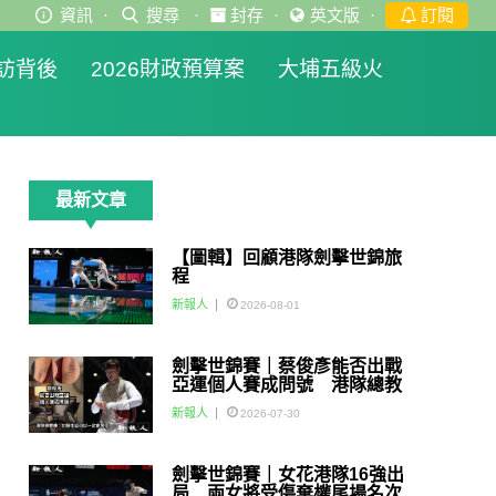
資訊
·
搜尋
·
封存
·
英文版
·
訂閱
訪背後
2026財政預算案
大埔五級火
最新文章
【圖輯】回顧港隊劍擊世錦旅
程
新報人
2026-08-01
劍擊世錦賽｜蔡俊彥能否出戰
亞運個人賽成問號 港隊總教
練：如醫生話可以一定會用佢
新報人
2026-07-30
劍擊世錦賽｜女花港隊16強出
局 兩女將受傷棄權尾場名次