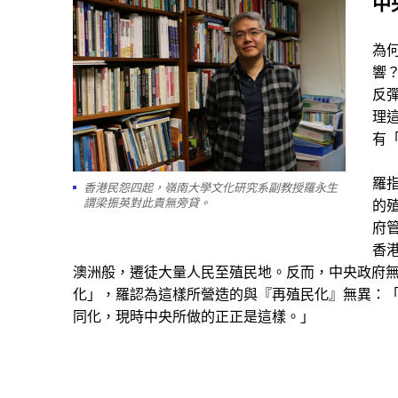
中
為
響
反
理
有
羅
香港民怨四起，嶺南大學文化研究系副教授羅永生
謂梁振英對此責無旁貸。
的
府
香
澳洲般，遷徒大量人民至殖民地。反而，中央政府
化」，羅認為這樣所營造的與『再殖民化』無異：
同化，現時中央所做的正正是這樣。」