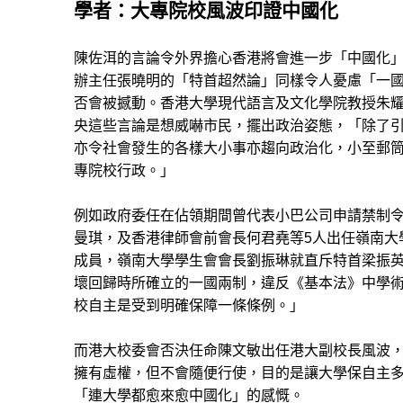
學者：大專院校風波印證中國化
陳佐洱的言論令外界擔心香港將會進一步「中國化
辦主任張曉明的「特首超然論」同樣令人憂慮「一
否會被撼動。香港大學現代語言及文化學院教授朱
央這些言論是想威嚇市民，擺出政治姿態，「除了
亦令社會發生的各樣大小事亦趨向政治化，小至郵
專院校行政。」
例如政府委任在佔領期間曾代表小巴公司申請禁制
曼琪，及香港律師會前會長何君堯等5人出任嶺南大
成員，嶺南大學學生會會長劉振琳就直斥特首梁振
壞回歸時所確立的一國兩制，違反《基本法》中學
校自主是受到明確保障一條條例。」
而港大校委會否決任命陳文敏出任港大副校長風波
擁有虛權，但不會隨便行使，目的是讓大學保自主
「連大學都愈來愈中國化」的感慨。