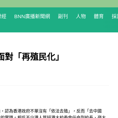
財經
BNN廣播新聞網
副刊
人物
體育
採
面對「再殖民化」
論，認為香港政府不單沒有「依法去殖」，反而「去中國
港的實踐。相反不少港人質疑港大校委會任命副校長、嶺大