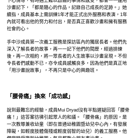
下心情等，有時遇上難以啟齒的事情和感受，都會一一運用
沙畫記下，「都是隨心的作品，記錄自己成長的足跡。」她
續指，成員基本上需訓練1年才能正式出外服務和表演，1年
內就可看出他的努力和付出，是否真正喜歡沙畫和擁有服務
社會的心。
手中沙成員第一次義工服務是探訪區內的獨居長者。他們先
深入了解長者的故事，再一一記下他們的閱歷，經過排練
後，再一次相約，將一眾長者的人生故事以沙畫呈現。不但
令長者們感動不已，亦令成員感觸良多，因為他們是真正地
「用沙畫說故事」，不再只是中心的興趣班。
「腰骨痛」換來「成功感」
說到最難忘的經驗，成員Mui Dryad沒有半點遲疑回答「腰骨
痛！」這答案彷彿引起眾人的和議。「腰骨痛」的原因，是
一次教導兼收幼童（即在普通幼稚園暨幼兒中心內，有發展
障礙，如輕度肢體傷殘或輕度弱智的幼兒）的義工服務。他