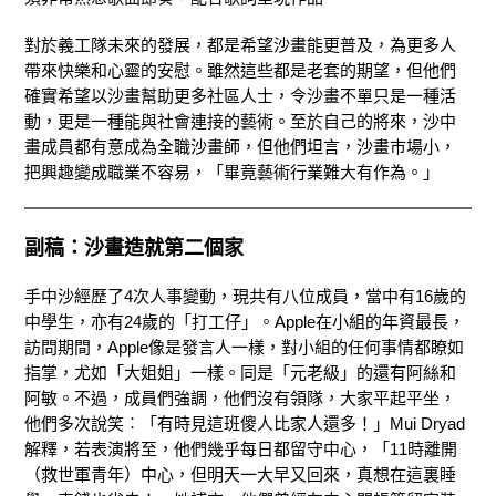
對於義工隊未來的發展，都是希望沙畫能更普及，為更多人
帶來快樂和心靈的安慰。雖然這些都是老套的期望，但他們
確實希望以沙畫幫助更多社區人士，令沙畫不單只是一種活
動，更是一種能與社會連接的藝術。至於自己的將來，沙中
畫成員都有意成為全職沙畫師，但他們坦言，沙畫巿場小，
把興趣變成職業不容易，「畢竟藝術行業難大有作為。」
副稿：沙畫造就第二個家
手中沙經歷了4次人事變動，現共有八位成員，當中有16歲的
中學生，亦有24歲的「打工仔」。Apple在小組的年資最長，
訪問期間，Apple像是發言人一樣，對小組的任何事情都瞭如
指掌，尤如「大姐姐」一樣。同是「元老級」的還有阿絲和
阿敏。不過，成員們強調，他們沒有領隊，大家平起平坐，
他們多次說笑︰「有時見這班傻人比家人還多！」Mui Dryad
解釋，若表演將至，他們幾乎每日都留守中心，「11時離開
（救世軍青年）中心，但明天一大早又回來，真想在這裏睡