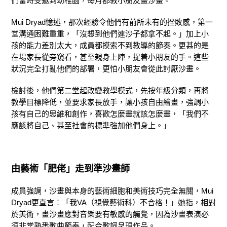
們當時受邀到幼稚園，每月都教小朋友畫沙畫。
Mui Dryad憶述，那次經驗令他們有前所未有的挫敗感，第一
堂溝通困難重重，「沒想到他們連沙子都拿不起。」加上小
孩的能力差別太大，成員都摸索不到教導的節奏。更甚的是
在場家長從旁窺看，甚至親身上陣，捉着小朋友的手。這些
狀況完全打亂他們的部署，更怕小朋友會從此討厭沙畫。
檢討後，他們第二堂起改變教學模式，先按年級分類，再將
教學目標降低，並要求家長放手，讓小孩自由繪畫，強調小
孩有自己的思維和創作，喜歡怎麼畫就該怎麼畫，「我們不
應該將自己、甚至社會的標準強加他們身上。」
由藝術「肥佬」走到準沙畫師
成員強調，沙畫與本身的藝術細胞和美術技巧完全無關，Mui
Dryad更直言︰「我VA（視覺藝術科）不合格！」她指，相對
於美術，畫沙畫應對音樂要有敏感的觸覺，因為沙畫表演必
須非常熟悉歌曲節奏，配合歌詞呈現作品。