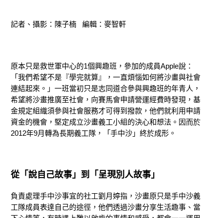
記者、攝影：陳子楠 編輯：麥智軒
原本只是救世軍中心的1個興趣班，參加的成員Apple說：
「我們希望不是『學完就算』，一直煩惱如何將沙畫與社會
連結起來。」一班當初只是志同道合參與興趣班的年青人，
希望將沙畫推廣至社會，向賽馬會申請營運經費時發現，基
金規定組織須參與社會服務才可得到撥款，他們就利用申請
資金的機會，堅定成立沙畫義工小組的決心和想法。因而於
2012年9月轉為長期義工隊，「手中沙」終於成形。
從「說自己故事」到「呈現別人故事」
負責處理手中沙事宜的社工劉月婷指，沙畫原只是手中沙義
工隊成員表達自己的途徑，他們透過沙畫分享生活趣事、當