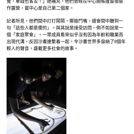
覺，車錢也省去！」她補充，他們曾經在中心開帳篷留宿裝
作露營，當中心是自己第二個家。
記者所見，他們間中打打鬧鬧，揶揄鬥嘴，總會間中聽到一
句「這些人都是傻的」。與其說是接受訪問，倒不如說是一
個「家庭聚會」。一眾成員看來似乎沒有因為年齡和職業而
出現代溝，反因沙畫連繫着一起，令沙畫世界多容納了8個年
輕人的聲音，盛載更多社會的故事。