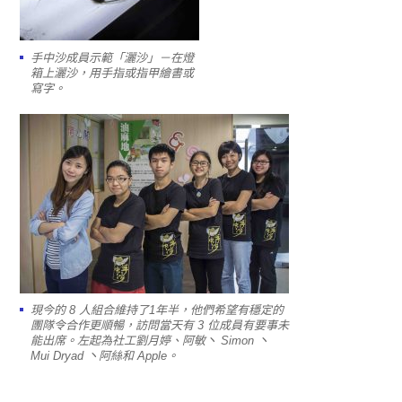
手中沙成員示範「灑沙」－在燈
箱上灑沙，用手指或指甲繪書或
寫字。
現今的 8 人組合維持了1年半，他們希望有穩定的
團隊令合作更順暢，訪問當天有 3 位成員有要事未
能出席。左起為社工劉月婷、阿敏丶 Simon 丶
Mui Dryad 丶阿絲和 Apple。