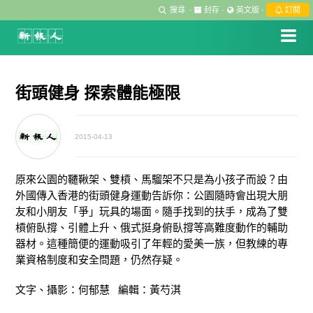
搜尋
·
封存
·
英文版
·
訂閱
街頭健身 探索體能極限
2015-04-13
原來公園的韆鞦架、雙槓、馬騮架不只是為小孩子而設？由
外國傳入香港的街頭健身運動告訴你：公園隨時會出現大朋
友和小朋友「爭」玩具的場面。隨手找到的扶手，成為了雙
槓俯臥撐、引體上升、俄式挺身俯臥撐等高難度動作的輔助
器材。這種簡便的運動吸引了年輕的愛美一族，但教練的專
業資格制度和安全問題，仍然存疑。
文字、攝影：何郁慧 編輯：黃芍淇