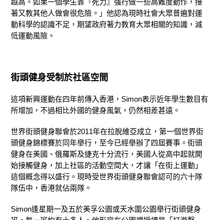
越高。如果一個學生靠『死力』強行做一些高難度動作，接
著又教其他人做會很危險。」他認為現時社會大眾普遍對運
動科學的認識不足，期望政府著力教育大眾相關的知識，減
低運動風險。
街頭健身受制於社區空間
這項新興運動在四年前傳入香港，Simon表示近年學生數目有
所增加，不過相比外國的健身風氣，仍然相差甚遠。
世界街頭健身聯會於2011年在拉脫維亞成立，第一個世界街
頭健身錦標賽於同年舉行，至今已經舉辦了四屆賽事。街頭
健身在美國、俄羅斯及捷克十分流行，美國人從高中起就開
始接觸健身，加上社區的活動空間大，才讓「在街上運動」
這個概念得以盛行。現時受世界街頭健身聯會認可的六十隊
隊伍中，香港就佔兩隊。
Simon逢星期一及五於美孚公園或天水圍公園舉行街頭健身