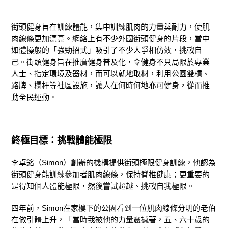
街頭健身旨在訓練體能，集中訓練肌肉的力量與耐力，使肌
肉線條更加漂亮。網絡上有不少外國街頭健身的片段，當中
如體操般的「強勁招式」吸引了不少人爭相仿效，挑戰自
己。街頭健身旨在推廣健身普及化，令健身不只局限於專業
人士、指定環境及器材，而可以就地取材，利用公園雙槓、
路牌、欄杆等社區設施，讓人在何時何地亦可健身，從而推
動全民運動。
終極目標：挑戰體能極限
李卓銘（Simon）創辦的機構提供街頭極限健身訓練，他認為
街頭健身能訓練參加者肌肉線條，保持脊椎健康；更重要的
是得知個人體能極限，然後嘗試超越、挑戰自我極限。
四年前，Simon在家樓下的公園看到一位肌肉線條分明的老伯
在做引體上升，「當時我被他的力量震撼著，五、六十歲的