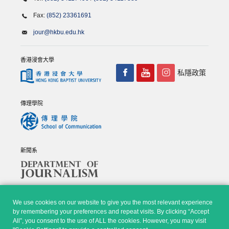
Fax:
(852) 23361691
jour@hkbu.edu.hk
香港浸會大學
私隱政策
傳理學院
新聞系
We use cookies on our website to give you the most relevant experience
by remembering your preferences and repeat visits. By clicking “Accept
All”, you consent to the use of ALL the cookies. However, you may visit
© Copyright 2026 - 香港浸會大學傳理學院, 新聞系 |
Privacy