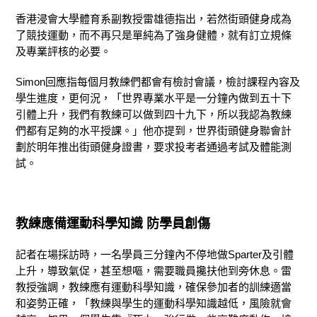
香港浸會大學體育系副教授雷雄德指出，若然街頭健身成為
了競技運動，而不再只是單純為了強身健體，就有訂立規條
及專業評核的必要。
Simon回應指每個月教練們都會有檢討會議，檢討課程內容及
學生進度，更何況，「世界專業水平是一分鐘內做到五十下
引體上升，我們有教練可以做到四十九下，所以我認為教練
們都有足夠的水平授課。」他亦提到，世界街頭健身聯會計
劃於明年推出街頭健身證書，要求投考者通過考試及體能測
試。
教練應備運動科學知識 防學員創傷
記者在場採訪時，一名學員三分鐘內不停地做Sparter及引體
上升，導致氣促，甚至想嘔，需要職員攙扶他到旁休息。雷
教授強調，教練應有運動科學知識，確保參加者的訓練適當
和姿勢正確，「教練與學生的運動科學知識越低，風險就會