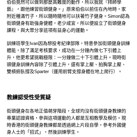
伯伯竟然可以做到那麼高難度的動作，所以我就『拜師學
藝』，跟他練習街頭健身。」原來伯伯以前住在內地時，家
附近種滿竹子，所以隨時隨地可以扶著竹子健身。Simon認為
街頭健身有助強身健體，老少咸宜，所以便設立了街頭健身
課程，與大眾分享這項有益身心的運動。
訓練班學生Ivan因為想投考紀律部隊，特意參加街頭健身訓練
體能，除了滿足考核要求，成功在一分鐘內做七下引體上
升，他更希望挑戰極限：一分鐘做二十下引體上升。現時街
頭健身訓練內容除了引體上升，還有掌上壓、拍胸掌上壓、
雙槓俯臥撐及Sparter（運用前臂支撐身體在地上爬行）。
教練認受性受質疑
街頭健身在各地正值萌芽階段，全球均沒有街頭健身教練的
專業認證資格，參與這項運動的人都是互相教學及模仿。現
時香港的街頭健身教練都是透過網上片段自學，參考外國健
身人士的「招式」，然後訓練學生。