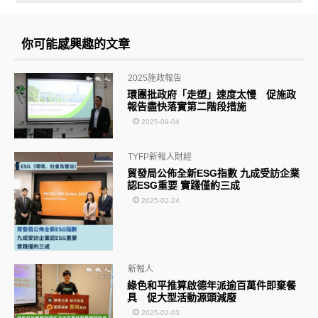
你可能感興趣的文章
2025施政報告
環團批政府「走塑」速度太慢 促施政
報告盡快落實第二階段措施
2025-09-04
TYFP新報人財經
貿發局公佈全新ESG指數 九成受訪企業
認ESG重要 實踐僅約三成
2025-02-24
新報人
綠色和平推算啟德年派逾百萬件即棄餐
具 促大型活動源頭減廢
2025-02-03