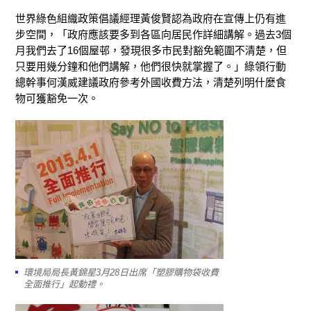
世界綠色組織政策倡議經理黃俊賢認為政府在宣傳上仍有進
步空間，「政府應該要多到各區向居民作詳細講解。過去3個
月我們去了16個屋邨，發現很多市民對豁免範圍不清楚，但
只要用幾分鐘和他們講解，他們很快就掌握了。」綠領行動
總幹事何漢威建議政府參考外國收費方法，清楚列明什麼食
物可獲豁免一次。
環境局局長黃錦星3月28日出席「塑膠購物袋收費
全面推行」起動禮。