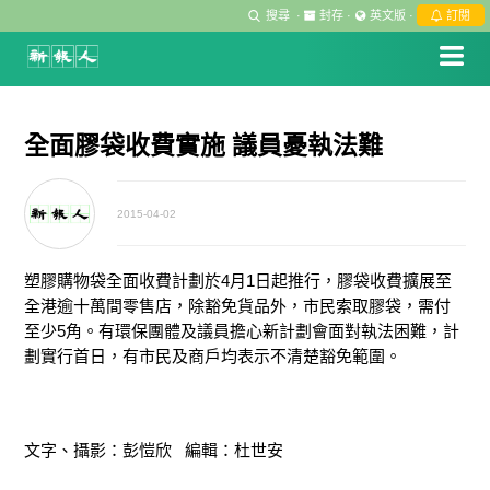
搜尋
·
封存
·
英文版
·
訂閱
全面膠袋收費實施 議員憂執法難
2015-04-02
塑膠購物袋全面收費計劃於4月1日起推行，膠袋收費擴展至
全港逾十萬間零售店，除豁免貨品外，市民索取膠袋，需付
至少5角。有環保團體及議員擔心新計劃會面對執法困難，計
劃實行首日，有市民及商戶均表示不清楚豁免範圍。
文字、攝影：彭愷欣 編輯：杜世安