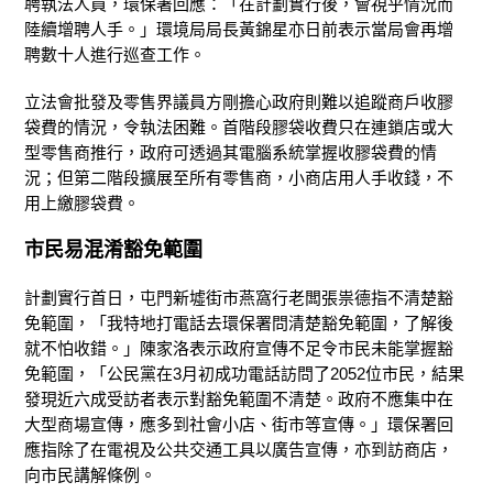
聘執法人員，環保署回應：「在計劃實行後，會視乎情況而
陸續增聘人手。」環境局局長黃錦星亦日前表示當局會再增
聘數十人進行巡查工作。
立法會批發及零售界議員方剛擔心政府則難以追蹤商戶收膠
袋費的情況，令執法困難。首階段膠袋收費只在連鎖店或大
型零售商推行，政府可透過其電腦系統掌握收膠袋費的情
況；但第二階段擴展至所有零售商，小商店用人手收錢，不
用上繳膠袋費。
市民易混淆豁免範圍
計劃實行首日，屯門新墟街市燕窩行老闆張祟德指不清楚豁
免範圍，「我特地打電話去環保署問清楚豁免範圍，了解後
就不怕收錯。」陳家洛表示政府宣傳不足令市民未能掌握豁
免範圍，「公民黨在3月初成功電話訪問了2052位市民，結果
發現近六成受訪者表示對豁免範圍不清楚。政府不應集中在
大型商場宣傳，應多到社會小店、街市等宣傳。」環保署回
應指除了在電視及公共交通工具以廣告宣傳，亦到訪商店，
向市民講解條例。