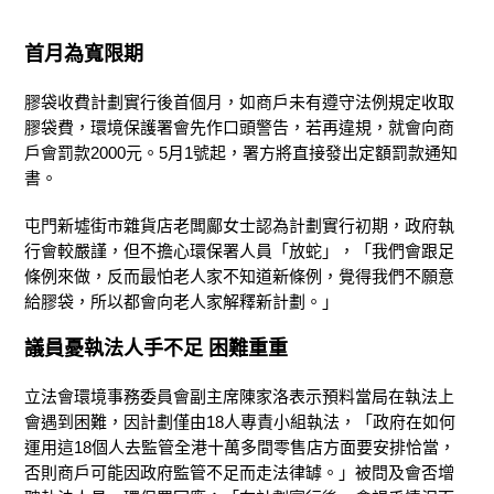
首月為寬限期
膠袋收費計劃實行後首個月，如商戶未有遵守法例規定收取
膠袋費，環境保護署會先作口頭警告，若再違規，就會向商
戶會罰款2000元。5月1號起，署方將直接發出定額罰款通知
書。
屯門新墟街市雜貨店老闆鄺女士認為計劃實行初期，政府執
行會較嚴謹，但不擔心環保署人員「放蛇」，「我們會跟足
條例來做，反而最怕老人家不知道新條例，覺得我們不願意
給膠袋，所以都會向老人家解釋新計劃。」
議員憂執法人手不足 困難重重
立法會環境事務委員會副主席陳家洛表示預料當局在執法上
會遇到困難，因計劃僅由18人專責小組執法，「政府在如何
運用這18個人去監管全港十萬多間零售店方面要安排恰當，
否則商戶可能因政府監管不足而走法律罅。」被問及會否增