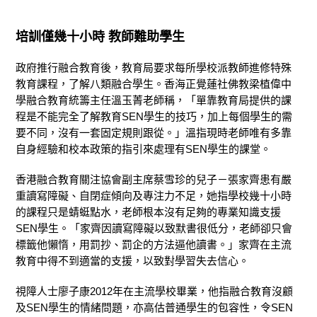
培訓僅幾十小時 教師難助學生
政府推行融合教育後，教育局要求每所學校派教師進修特殊
教育課程，了解八類融合學生。香海正覺蓮社佛教梁植偉中
學融合教育統籌主任溫玉菁老師稱，「單靠教育局提供的課
程是不能完全了解教育SEN學生的技巧，加上每個學生的需
要不同，沒有一套固定規則跟從。」溫指現時老師唯有多靠
自身經驗和校本政策的指引來處理有SEN學生的課堂。
香港融合教育關注協會副主席蔡雪珍的兒子－張家齊患有嚴
重讀寫障礙、自閉症傾向及專注力不足，她指學校幾十小時
的課程只是蜻蜓點水，老師根本沒有足夠的專業知識支援
SEN學生。「家齊因讀寫障礙以致默書很低分，老師卻只會
標籤他懶惰，用罰抄、罰企的方法逼他讀書。」家齊在主流
教育中得不到適當的支援，以致對學習失去信心。
視障人士廖子康2012年在主流學校畢業，他指融合教育沒顧
及SEN學生的情緒問題，亦高估普通學生的包容性，令SEN