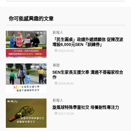
你可能感興趣的文章
新報人
「民生圓桌」政總外遞請願信 促陳茂波
增設8,000元SEN「訓練券」
2022-02-02
專題
SEN生家長支援欠奉 溝通不善礙家校合
作
2018-05-31
新報人
旋風球特殊學童社交 培養耐性專注力
2017-12-29