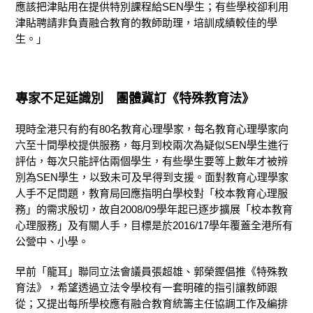
應該把津貼用在提供特別課程給SEN學生；有些學校卻利用
津貼聘請非負責融合教育的教師助理，培訓成績較佳的學
生。」
專家不足延識別
團體
冀訂《特殊教育法》
現時全港只有約有80名教育心理學家，每名教育心理學家向
六至十間學校提供服務，每月到校兩次為疑似SEN學生進行
評估，每次只能評估兩個學生，有些學生要等上數年才被辨
別為SEN學生，以致未可及早得到支援。面對教育心理學家
人手不足問題，教育局回應指明白學校對「校本教育心理服
務」的需求殷切，故自2008/09學年起已逐步擴展「校本教育
心理服務」及有關人手，目標是於2016/17學年覆蓋全港所有
公營中、小學。
早前「龍耳」聯同立法會議員張超雄、郭榮鏗倡推《特殊教
育法》，希望透過立法令學校有一套明確的指引讓教師跟
從；又提出每所學校應有融合教育統籌主任協調工作及編排