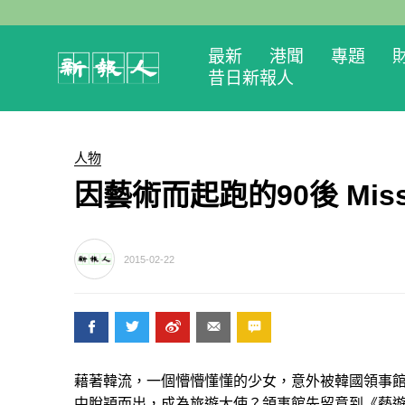
最新
港聞
專題
昔日新報人
人物
因藝術而起跑的90後 Miss
2015-02-22
藉著韓流，一個懵懵懂懂的少女，意外被韓國領事館
中脫穎而出，成為旅遊大使？領事館先留意到《藝遊