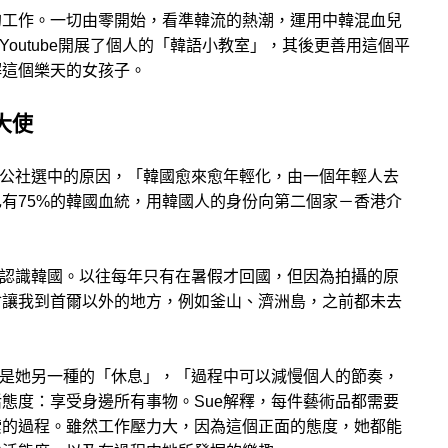
的工作。一切由零開始，看準韓流的熱潮，運用中韓混血兒
Youtube開展了個人的「韓語小教室」，其後更善用這個平
解這個樂天的女孩子。
大使
光公社選中的原因，「韓國愈來愈年輕化，由一個年輕人去
有75%的韓國血統，用韓國人的身份向第二個家－香港介
加認識韓國。以往每年只有在暑假才回國，但因為拍攝的原
會讓我到首爾以外的地方，例如釜山、濟洲島，之前都未去
這是她另一種的「休息」，「過程中可以減慢個人的節奏，
態度：享受身邊所有事物。Sue解釋，每件藝術品都需要
索的過程。雖然工作壓力大，因為這個正面的態度，她都能