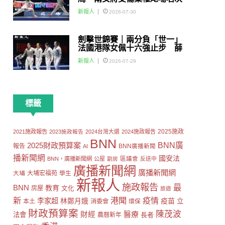
賽
新報人
2026-07-30
劍擊世錦賽｜兩分負「世一」
法國港隊女佩十六強止步 薛
雅齊：我好有信心我哋可以做
新報人
2026-07-29
到世界級嘅Team
標籤
2025施政
2021施政報告
2023施政報告
2024台灣大選
2024施政報告
BNN
2025財政預算案
BNN廣
報告
AI
BNN廣播新聞
播新聞網
國安法
區議會
BNN，廣播新聞網
公屋
劏房
反送中
廣播新聞網
廣播新聞網
大埔
大埔宏福苑
學生
新報人
施政報告
最
BNN
教育
房屋
文化
旅遊
新
港聞
疫情
李家超
疫苗
林鄭月娥
立
本土
消委會
環保
財政預算案
陳茂波
財經
醫療
法會
長者
農曆新年