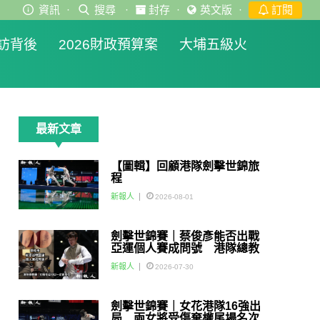
資訊
·
搜尋
·
封存
·
英文版
·
訂閱
訪背後
2026財政預算案
大埔五級火
最新文章
【圖輯】回顧港隊劍擊世錦旅
程
新報人
2026-08-01
劍擊世錦賽｜蔡俊彥能否出戰
亞運個人賽成問號 港隊總教
練：如醫生話可以一定會用佢
新報人
2026-07-30
劍擊世錦賽｜女花港隊16強出
局 兩女將受傷棄權尾場名次