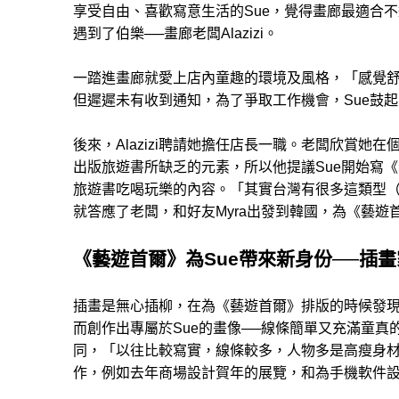
享受自由、喜歡寫意生活的Sue，覺得畫廊最適合
遇到了伯樂──畫廊老闆Alazizi。
一踏進畫廊就愛上店內童趣的環境及風格，「感覺
但遲遲未有收到通知，為了爭取工作機會，Sue鼓
後來，Alazizi聘請她擔任店長一職。老闆欣賞
出版旅遊書所缺乏的元素，所以他提議Sue開始寫
旅遊書吃喝玩樂的內容。「其實台灣有很多這類型
就答應了老闆，和好友Myra出發到韓國，為《藝遊
《藝遊首爾》為Sue帶來新身份──插畫
插畫是無心插柳，在為《藝遊首爾》排版的時候發
而創作出專屬於Sue的畫像──線條簡單又充滿童真的Go 
同，「以往比較寫實，線條較多，人物多是高瘦身
作，例如去年商場設計賀年的展覽，和為手機軟件