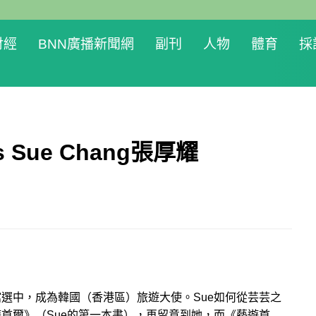
財經
BNN廣播新聞網
副刊
人物
體育
採
 Sue Chang張厚耀
選中，成為韓國（香港區）旅遊大使。Sue如何從芸芸之
首爾》（Sue的第一本書），再留意到她，而《藝遊首