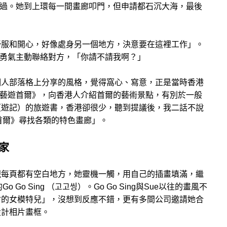
不過。她到上環每一間畫廊叩門，但申請都石沉大海，最後
舒服和開心，好像處身另一個地方，決意要在這裡工作」。
起勇氣主動聯絡對方，「你請不請我啊？」
她在個人部落格上分享的風格，覺得窩心、寫意，正是當時香港
《藝遊首爾》，向香港人介紹首爾的藝術景點，有別於一般
（遊記）的旅遊書，香港卻很少，聽到提議後，我二話不說
首爾》尋找各類的特色畫廊」。
家
現每頁都有空白地方，她靈機一觸，用自己的插畫填滿，繼
Go Sing （
고고씽
）。Go Go Sing與Sue以往的畫風不
材的女模特兒」，沒想到反應不錯，更有多間公司邀請她合
設計相片畫框。