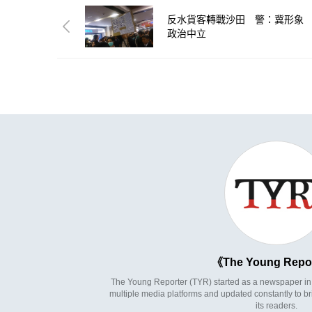
反水貨客轉戰沙田 警：冀形象
政治中立
The Young Repo
The Young Reporter (TYR) started as a newspaper in 1
multiple media platforms and updated constantly to br
its readers.