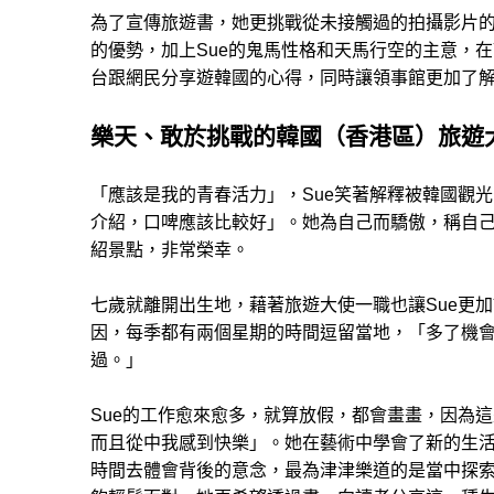
為了宣傳旅遊書，她更挑戰從未接觸過的拍攝影片
的優勢，加上Sue的鬼馬性格和天馬行空的主意，在
台跟網民分享遊韓國的心得，同時讓領事館更加了
樂天、敢於挑戰的韓國（香港區）旅遊
「應該是我的青春活力」，Sue笑著解釋被韓國觀
介紹，口啤應該比較好」。她為自己而驕傲，稱自己
紹景點，非常榮幸。
七歲就離開出生地，藉著旅遊大使一職也讓Sue更
因，每季都有兩個星期的時間逗留當地，「多了機
過。」
Sue的工作愈來愈多，就算放假，都會畫畫，因為
而且從中我感到快樂」。她在藝術中學會了新的生活
時間去體會背後的意念，最為津津樂道的是當中探