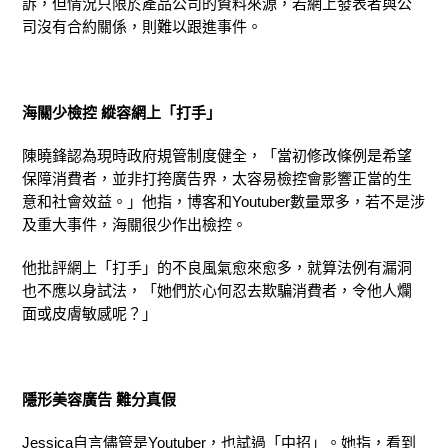
訴，但情況只限於產品公司的資料來源，若網上發表者與公
司沒有合約關係，則難以跟進事件。
海關少檢控
縱容網上「打手」
陳曉鋒認為現時政府規管制度健全，「當初修改條例是希望
保障消費者，並非打挎廣告界，太容易檢控會影響正當的生
意和社會效益。」他指，博客和Youtuber數量眾多，若不是涉
及重大事件，海關很少作出檢控。
他批評網上「打手」的不良風氣愈來愈多，就算法例有漏洞
也不應以身試法，「她們於心何忍去欺騙消費者，令他人爛
面或皮膚敏感呢？」
隱形美容廣告
難分真
假
Jessica自言儘管是Youtuber，也試過「中招」。她指，看到