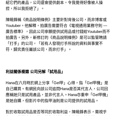
紹它們的產品，公司還會提供劇本，令我覺得好像被人操
控，所以我拒絕了」。
陳曉鋒稱《商品說明條例》主要針對背後公司，而非博客或
Youtuber。他解釋，拍廣告需要符合《電視通用業務守則 —
廣告標準》，因此公司寧願提供試用品或付錢給Youtuber而不
拍廣告。另外，新修訂的《商品說明條例》是可以監管聘請
「打手」的公司，「若有人發現打手所說的資料與事實不
符，歸究責任屬該公司，而非打手」。
利益
關係複雜
公司
另解「試用品」
Hana在六月時於網上分享「Gel甲」心得，指「Gel甲機」是
自己購買。有網民向該公司追問Hana是否其代言人，公司回
應稱她只是試用產品，並非代言人。Hana亦重申「Gel甲機」
是她自購，但影片中的指甲油則是公司提供的試用品。
對於收取試用品是否等同於收取利益，陳曉鋒表示，需視乎