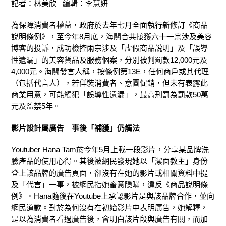
記者：林美欣 編輯：李慧妍
為保障消費者權益，政府於去年七月全面執行新修訂《商品
說明條例》，至今年8月底，海關合共接獲六十一宗涉及美容
博客的投訴，成功檢控兩宗涉及「虛假商品說明」及「誤導
性遺漏」的美容貨品及服務個案，分別被判罰款12,000元及
4,000元。海關發言人稱，按條例第13E，任何商戶或其代理
（包括代言人），若佯裝消費者、意圖促銷，但未有表露此
商業用意，可能觸犯「誤導性遺漏」，最高刑罰為罰款50萬
元及監禁5年。
影片設計屬廣告 事後「補獲」仍觸法
Youtuber Hana Tam於今年5月上載一段影片，分享某品牌洗
臉產品的使用心得。其後被網民發現她以「潔面教主」身份
登上該品牌的廣告頁面，卻沒有在她的影片或相關資料中提
及「代言」一事，被網民指她畜意隱瞞，違反《商品說明條
例》。Hana隨後在Youtube上承認影片是與該品牌合作，並向
網民道歉。對於為何沒有在初始影片中表明廣告，她解釋，
是以為消費者看過廣告後，會明白該片段與廣告有關，而加