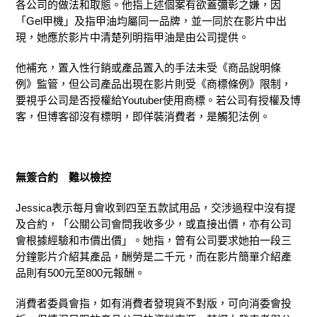
各公司的做法和取態。他指上述個案有欲蓋彌彰之嫌，因
「Gel甲機」及指甲油均屬同一品牌，並一同於在影片中出
現，她應於影片中清楚列明指甲油是由公司提供。
他補充，置入性行銷或產品置入的手法未受《商品說明條
例》監管，但公司產品出現在影片則受《商標條例》限制，
要視乎公司是否授權給Youtuber使用商標。若公司有授權及博
客，但博客卻沒有標明，即佯裝消費者，是觸犯法例。
無簽合約 難以檢控
Jessica表示每月會收到四至五款試用品，交涉過程中沒有提
及合約，「公關公司會問我收多少，或直接出價，亦有公司
會根據經驗和市價出價」。她指，曾有公司要求她拍一段三
分鐘影片介紹其產品，酬勞是二千元，而在影片簡單介紹產
品則有500元至800元報酬。
消費者委員會指，如有消費者發現貨不對版，可向消委會投