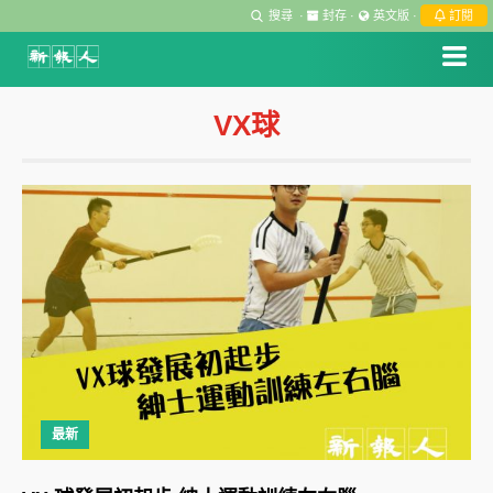
搜尋
·
封存
·
英文版
·
訂閱
VX球
最新