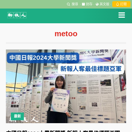
搜尋
·
封存
·
英文版
·
訂閱
metoo
最新