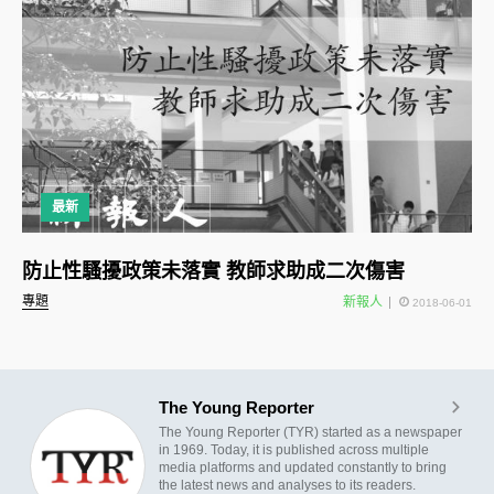
最新
防止性騷擾政策未落實 教師求助成二次傷害
專題
新報人
2018-06-01
The Young Reporter
The Young Reporter (TYR) started as a newspaper
in 1969. Today, it is published across multiple
media platforms and updated constantly to bring
the latest news and analyses to its readers.