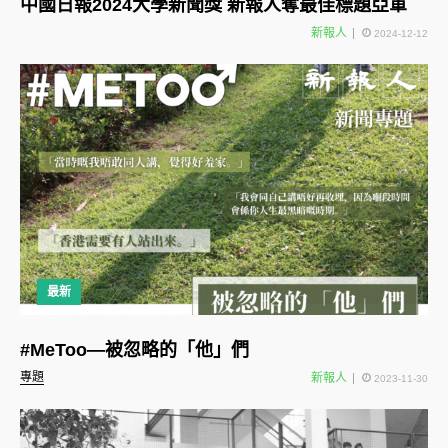
中國日報2024大學新聞獎 新報人奪最佳標題亞軍
新報人
2024-12-12
最新
#MeToo—被忽略的「他」們
專題
新報人
2023-11-30