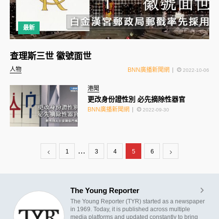
最新
查理斯三世 徽號面世
人物
BNN廣播新聞網
2022-10-06
港聞
更改身份證性別 必先摘除性器官
BNN廣播新聞網
2022-09-30
…
1
3
4
5
6
The Young Reporter
The Young Reporter (TYR) started as a newspaper
in 1969. Today, it is published across multiple
media platforms and updated constantly to bring