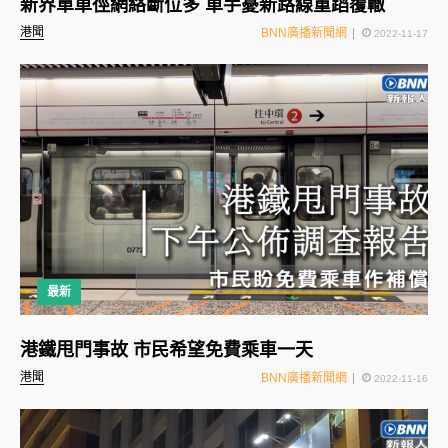
新界單車徑網絡斷位多 車手憂新路線重蹈覆轍
港聞
BNN廣播新聞網
2022-11-17
最新
港鐵甩門事故 市民希望免費乘車一天
港聞
BNN廣播新聞網
2022-11-16