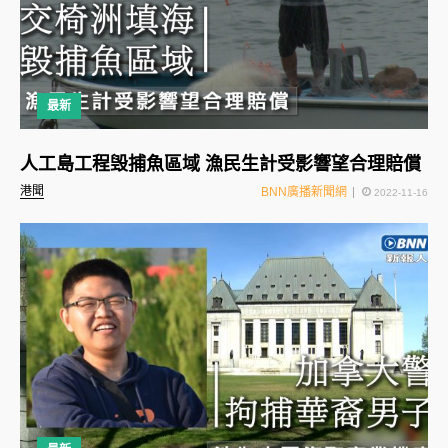
最新
人工島工程毁捕魚區域 漁民生計受影響望合理賠償
港聞
BNN廣播新聞網
2022-11-16