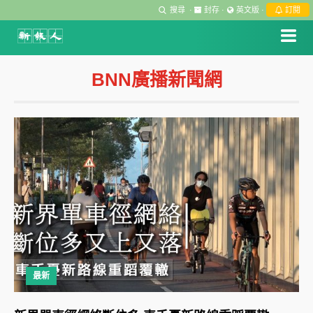
搜尋
·
封存
·
英文版
·
訂閱
BNN廣播新聞網
最新