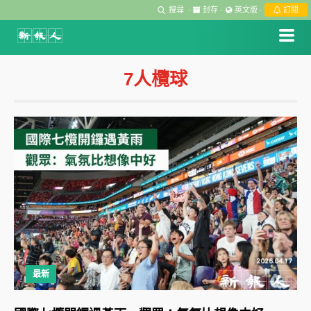
搜尋
·
封存
·
英文版
·
訂閱
7人欖球
最新