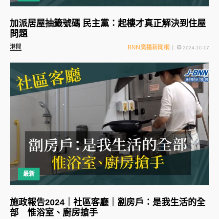
加派居屋抽籤號碼 民主黨：起樓才真正解決到住屋
問題
港聞
BNN廣播新聞網
2024-10-17
最新
施政報告2024｜社區客廳｜劏房戶：是我生活的全
部 惟浴室、廚房搶手