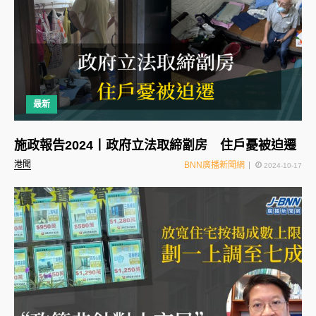
最新
施政報告2024丨政府立法取締劏房 住戶憂被迫遷
港聞
BNN廣播新聞網
2024-10-17