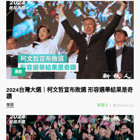
最新
2024台灣大選｜柯文哲宣布敗選 形容選舉結果是奇
蹟
專題
新報人
2024-01-13