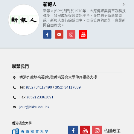
新報人
新報人(SPY)創刊於1970年，因應傳媒業變革及科技
進步，發展成多媒體資訊平台，並持續更新新聞資
訊。新報人奉行編輯自主，自我管理的原則，實踐新
聞自由理念。
聯繫我們
香港九龍塘禧福道5號香港浸會大學傳理視藝大樓
Tel:
(852) 34117490
/
(852) 34117889
Fax:
(852) 23361691
jour@hkbu.edu.hk
香港浸會大學
私隱政策