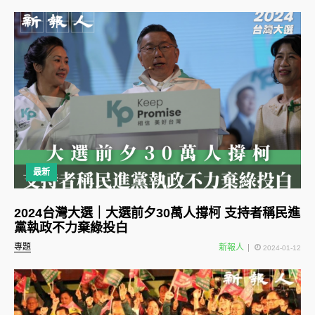
最新
2024台灣大選｜大選前夕30萬人撐柯 支持者稱民進
黨執政不力棄綠投白
專題
新報人
2024-01-12