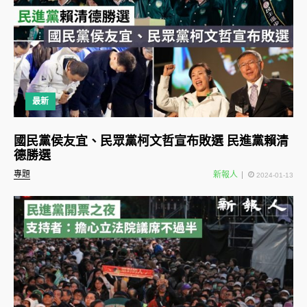
最新
國民黨侯友宜、民眾黨柯文哲宣布敗選 民進黨賴清
德勝選
專題
新報人
2024-01-13