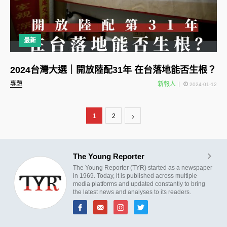
最新
2024台灣大選｜開放陸配31年 在台落地能否生根？
專題
新報人
2024-01-12
1
2
The Young Reporter
The Young Reporter (TYR) started as a newspaper
in 1969. Today, it is published across multiple
media platforms and updated constantly to bring
the latest news and analyses to its readers.