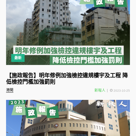
最新
【施政報告】明年修例加強檢控違規樓宇及工程 降
低檢控門檻加強罰則
港聞
新報人
2023-10-25