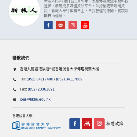
新報人(SPY)創刊於1970年，因應傳媒業變革及科技
進步，發展成多媒體資訊平台，並持續更新新聞資
訊。新報人奉行編輯自主，自我管理的原則，實踐新
聞自由理念。
聯繫我們
香港九龍塘禧福道5號香港浸會大學傳理視藝大樓
Tel:
(852) 34117490
/
(852) 34117889
Fax:
(852) 23361691
jour@hkbu.edu.hk
香港浸會大學
私隱政策