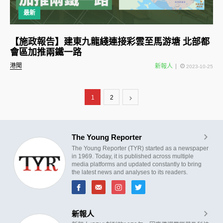
最新
【施政報告】建東九龍綫連接彩雲至馬游塘 北部都
會區加推兩鐵一路
港聞
新報人
2023-10-25
1
2
The Young Reporter
The Young Reporter (TYR) started as a newspaper
in 1969. Today, it is published across multiple
media platforms and updated constantly to bring
the latest news and analyses to its readers.
新報人