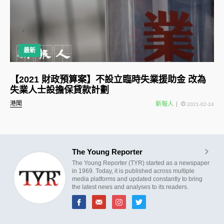
最新
【2021 財政預算案】不設立臨時失業援助金 改為
失業人士設擔保貸款計劃
港聞
新報人
2021-02-24
The Young Reporter
The Young Reporter (TYR) started as a newspaper
in 1969. Today, it is published across multiple
media platforms and updated constantly to bring
the latest news and analyses to its readers.