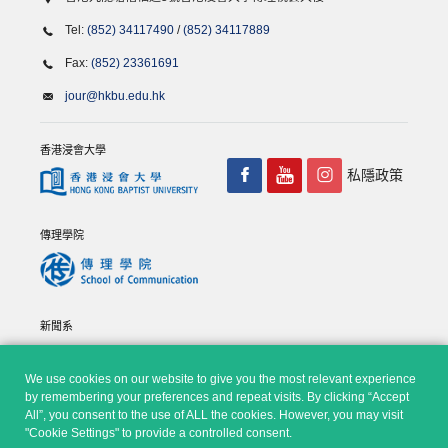
Tel:
(852) 34117490
/
(852) 34117889
Fax:
(852) 23361691
jour@hkbu.edu.hk
香港浸會大學
私隱政策
傳理學院
新聞系
We use cookies on our website to give you the most relevant experience
by remembering your preferences and repeat visits. By clicking “Accept
All”, you consent to the use of ALL the cookies. However, you may visit
"Cookie Settings" to provide a controlled consent.