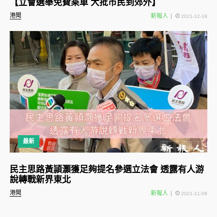
【立會選舉免費乘車 大批市民到郊外】
港聞
新報人
2021-12-19
最新
民主思路黃頴灝獲足夠提名參選立法會 透露有人游
說轉戰新界東北
港聞
新報人
2021-11-08