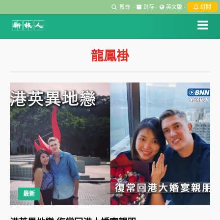
搜尋
·
封存
·
英文版
·
訂閱
龍鳳褂
最新