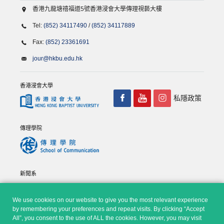
香港九龍塘禧福道5號香港浸會大學傳理視藝大樓
Tel:
(852) 34117490
/
(852) 34117889
Fax:
(852) 23361691
jour@hkbu.edu.hk
香港浸會大學
私隱政策
傳理學院
新聞系
We use cookies on our website to give you the most relevant experience
by remembering your preferences and repeat visits. By clicking “Accept
All”, you consent to the use of ALL the cookies. However, you may visit