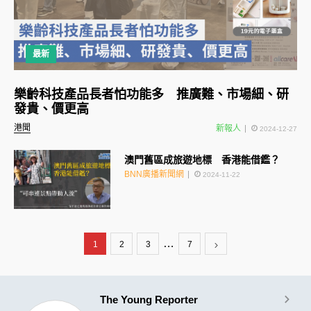
最新
樂齡科技產品長者怕功能多 推廣難、市場細、研
發貴、價更高
港聞
新報人
2024-12-27
澳門舊區成旅遊地標 香港能借鑑？
BNN廣播新聞網
2024-11-22
…
1
2
3
7
The Young Reporter