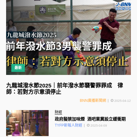
最新
九龍城潑水節2025｜前年潑水節襲警罪罪成 律
師：若對方示意須停止
BNN廣播新聞網
2025-04-12
財經
政府擬禁加味煙 酒吧業冀設立緩衝期
TYFP新報人財經
2025-04-09