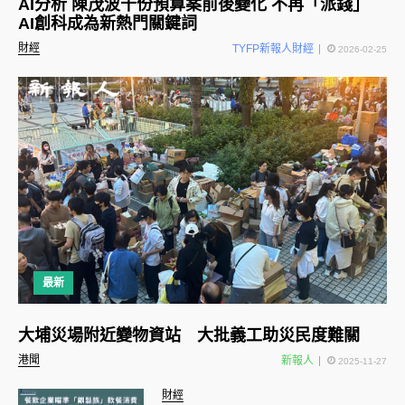
AI分析 陳茂波十份預算案前後變化 不再「派錢」
AI創科成為新熱門關鍵詞
財經
TYFP新報人財經
2026-02-25
最新
大埔災場附近變物資站 大批義工助災民度難關
港聞
新報人
2025-11-27
財經