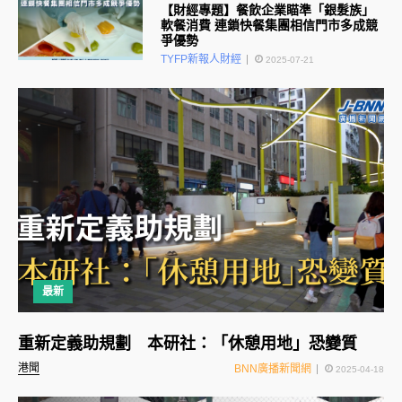
【財經專題】餐飲企業瞄準「銀髮族」
軟餐消費 連鎖快餐集團相信門市多成競
爭優勢
TYFP新報人財經
2025-07-21
最新
重新定義助規劃 本研社：「休憩用地」恐變質
港聞
BNN廣播新聞網
2025-04-18