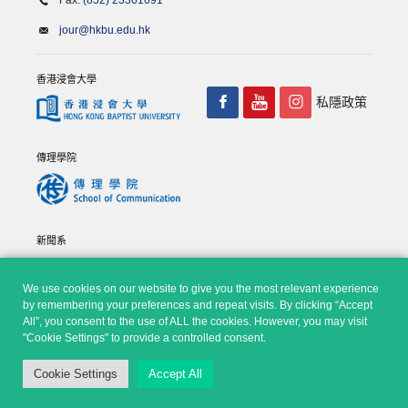
Fax:
(852) 23361691
jour@hkbu.edu.hk
香港浸會大學
私隱政策
傳理學院
新聞系
We use cookies on our website to give you the most relevant experience
by remembering your preferences and repeat visits. By clicking “Accept
All”, you consent to the use of ALL the cookies. However, you may visit
"Cookie Settings" to provide a controlled consent.
© Copyright 2026 - 香港浸會大學傳理學院, 新聞系 |
Privacy
Cookie Settings
Accept All
Policy
|
Disclaimer
| All rights reserved.