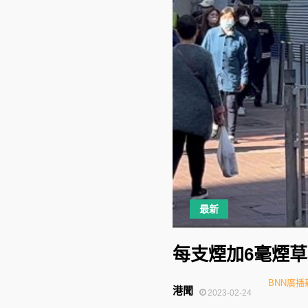
最新
每支煙加6毫煙草
BNN廣播
港聞
2023-02-24