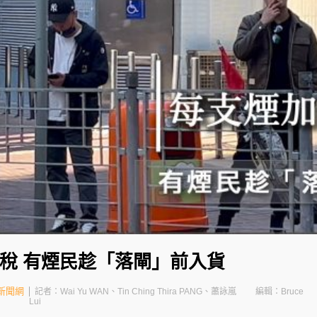
稅 有煙民趁「落閘」前入貨
新聞網
記者：Wai Yu WAN、Tin Ching Thira PANG、蕭詠嵐
編輯：Bruce
Lui