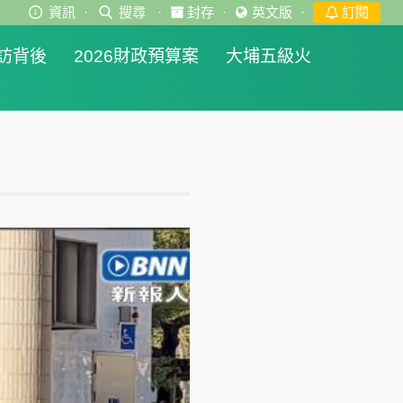
資訊
·
搜尋
·
封存
·
英文版
·
訂閱
訪背後
2026財政預算案
大埔五級火