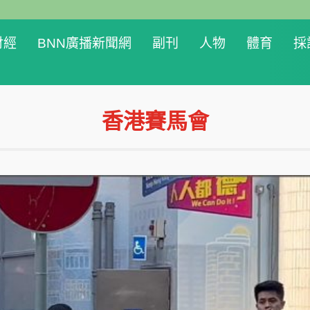
財經
BNN廣播新聞網
副刊
人物
體育
採
香港賽馬會