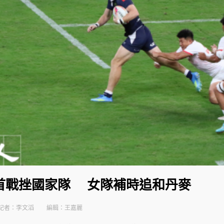
首戰挫國家隊 女隊補時追和丹麥
記者：李文滔
編輯：王嘉麗