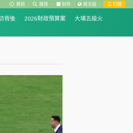
資訊
·
搜尋
·
封存
·
英文版
·
訂閱
訪背後
2026財政預算案
大埔五級火