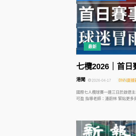
最新
七欖2026｜首
港聞
BNN廣播
2026-04-17
國際七人欖球賽一連三日於啟德主
可盈 指導老師：潘蔚林 緊貼更多資訊：https: