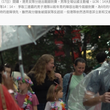
17日）開鑼，港男女隊分途出戰銀劍賽，男隊全場佔據主動權，以36：14大
隊14：14。 爭取三連霸的男子港隊以較年青的陣容出戰今屆銀劍賽，為9月
特的達陣領先，雖然兩分鐘後被國家隊反超前，但港隊依然憑拜恩菲立斯和艾維塔比