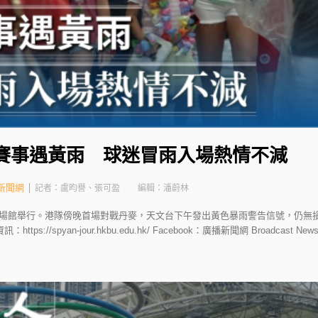
日賽事遇黃雨 球迷冒雨入場熱情不減
新聞網
記者：盧昀譽、張可盈
編輯：潘蔚林
場館舉行。港隊傍晚首場對戰丹麥，天文台下午發出黃色暴雨警告信號，仍無損
//spyan-jour.hkbu.edu.hk/ Facebook：廣播新聞網 Broadcast News Net