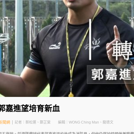
 郭嘉進望培育新血
新聞網
記者：蔡松運、鄭芷棠
編輯：WONG Ching Man、龍德文
五復辦。前港隊欖球代表郭嘉進退役後成為消防員，但他仍然抽時間做兼職欖