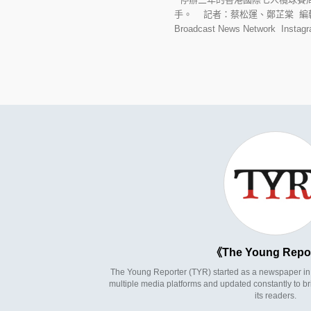
手。 記者：蔡松運、鄭芷棠 編輯：黃靖文
Broadcast News Network 
The Young Repo
The Young Reporter (TYR) started as a newspaper in 1
multiple media platforms and updated constantly to br
its readers.