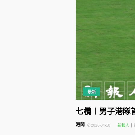
最新
七欖︱男子港隊
港聞
新報人
2026-04-18