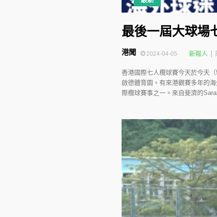
最後一屆大球場
港聞
新報人
2024-04-05
香港國際七人欖球賽今天於今天（
啟德體育園。有來港觀賽多年的海
際欖球賽事之一。來自斐濟的Sar