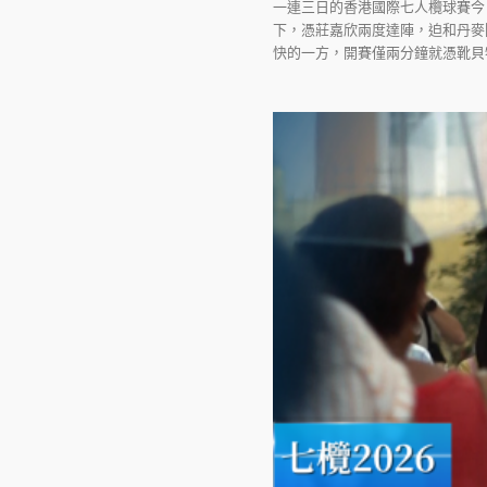
一連三日的香港國際七人欖球賽今（
下，憑莊嘉欣兩度達陣，迫和丹麥
快的一方，開賽僅兩分鐘就憑靴貝