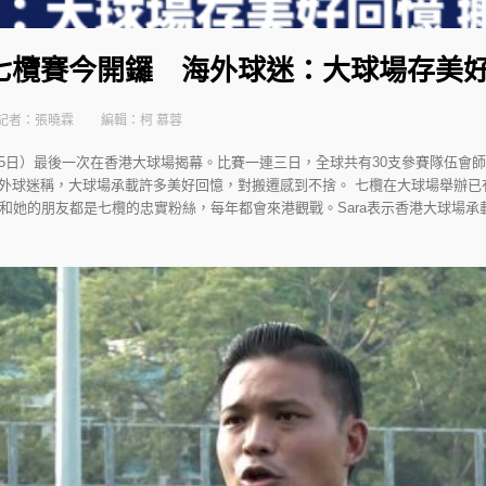
七欖賽今開鑼 海外球迷：大球場存美好
記者：張曉霖
編輯：柯 慕蓉
5日）最後一次在香港大球場揭幕。比賽一連三日，全球共有30支參賽隊伍會
外球迷稱，大球場承載許多美好回憶，對搬遷感到不捨。 七欖在大球場舉辦已
a和她的朋友都是七欖的忠實粉絲，每年都會來港觀戰。Sara表示香港大球場承載