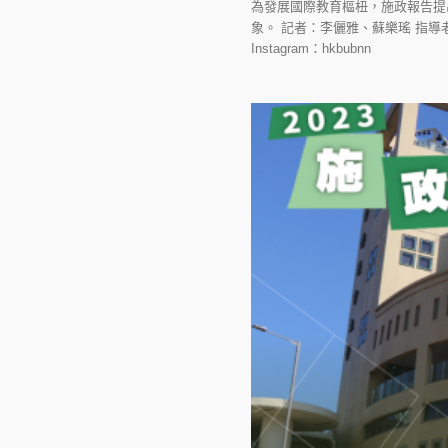
為發展國際教育樞杻，施政報告提
象。 記者：李儷雅、蘇樂瑤 指導老師：潘蔚林 
Instagram：hkbubnn