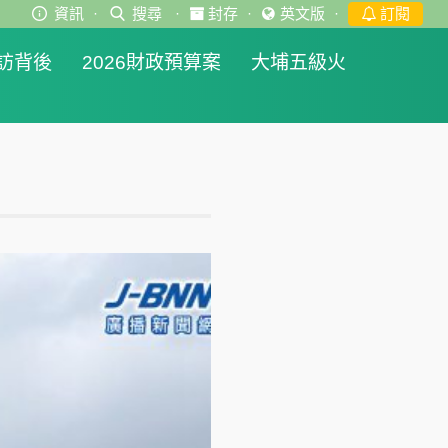
資訊
·
搜尋
·
封存
·
英文版
·
訂閱
訪背後
2026財政預算案
大埔五級火