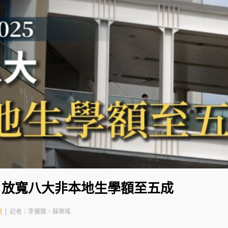
5｜ 放寬八大非本地生學額至五成
網
記者：李儷雅、蘇樂瑤