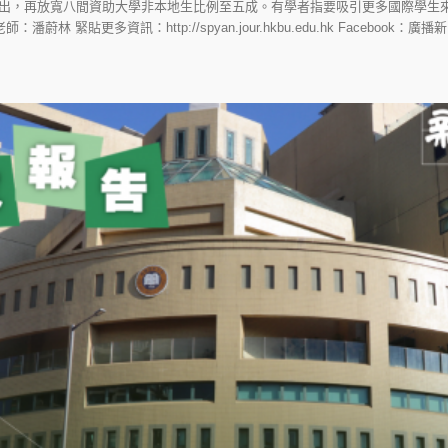
出，再放寬八間資助大學非本地生比例至五成。有學者指要吸引更多國際學生來
緊貼更多資訊：http://spyan.jour.hkbu.edu.hk Facebook：廣播新聞網 B