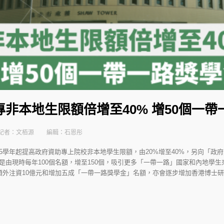
非本地生限額倍增至40% 增50個一
記者：文栢源
編輯：石恩彤
/25學年起提高政府資助專上院校非本地學生限額，由20%增至40%，另向「政
是由現時每年100個名額，增至150個，吸引更多「一帶一路」國家和內地學生
金」額外注資10億元和增加五成「一帶一路獎學金」名額，亦會逐步增加香港博士研究