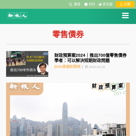
搜尋
·
封存
·
英文版
·
訂閱
零售債券
財政預算案2024｜推出700億零售債券
學者：可以解決短期財政問題
BNN廣播新聞網
2024-02-29