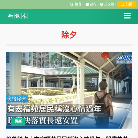
搜尋
·
封存
·
英文版
·
訂閱
除夕
最新