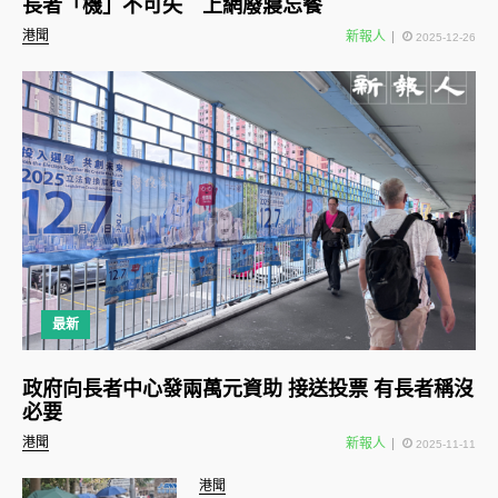
長者「機」不可失 上網廢寢忘餐
港聞
新報人
2025-12-26
最新
政府向長者中心發兩萬元資助 接送投票 有長者稱沒
必要
港聞
新報人
2025-11-11
港聞