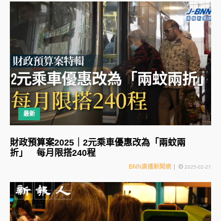
最新
財政預算案2025｜2元乘車優惠改為「兩蚊兩
折」 每月限搭240程
BNN廣播新聞網
2025-02-27