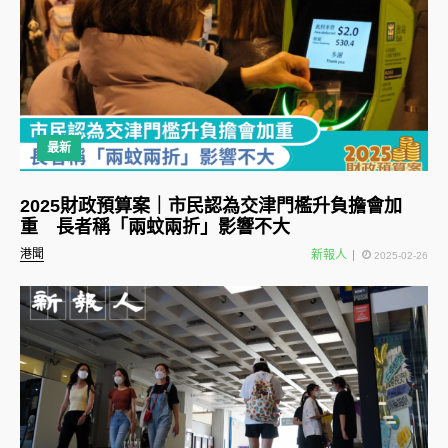
最新
2025財政預算案｜市民認為交津門檻升負擔會加
重 長者稱「兩蚊兩折」影響不大
港聞
新報人
2025-02-26