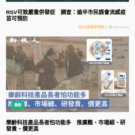
RSV可致嚴重併發症 調查：逾半市民誤會流感疫
苗可預防
BNN廣播新聞網
2025-02-13
最新
樂齡科技產品長者怕功能多 推廣難、市場細、研
發貴、價更高