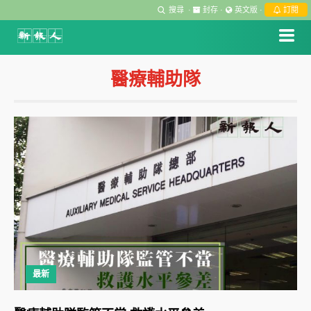
搜尋
·
封存
·
英文版
·
訂閱
醫療輔助隊
最新