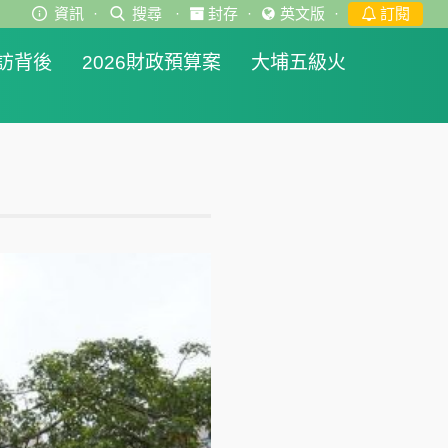
資訊
·
搜尋
·
封存
·
英文版
·
訂閱
訪背後
2026財政預算案
大埔五級火