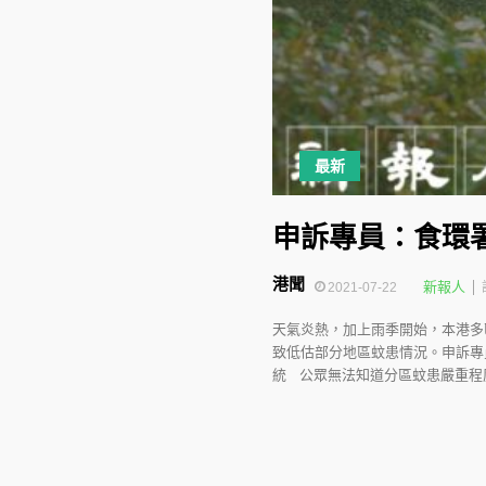
最新
申訴專員：食環
港聞
新報人
2021-07-22
天氣炎熱，加上雨季開始，本港多
致低估部分地區蚊患情況。申訴專
統 公眾無法知道分區蚊患嚴重程