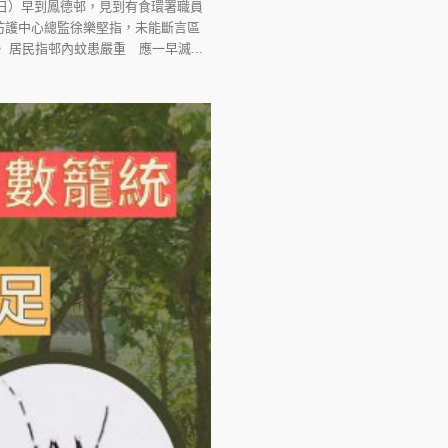
7日）早到鳳德邨，見到有食環署職員
防護中心總監徐樂堅指，未能斷言區
居民指邨內蚊患嚴重 應一早滅...