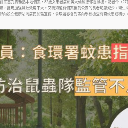
得首宗基孔肯雅熱本地個案，82歲女患者居於黃大仙鳳德邨雪鳳樓。記者今（2
蟲，批現加強滅蚊效用不大。又稱知道有個案後到公園的長者明顯減少。衛生
邨內設立健康站向居民加強宣傳，食環署亦會到區內學校檢查有否蚊患或積水。 