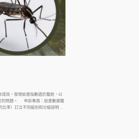
作成效，發現蚊患指數過於籠統，以
足的問題。 申訴專員：蚊患數據籠
比率）訂立不同級別和分級說明...