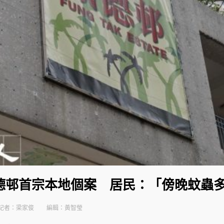
德邨首宗本地個案 居民：「傍晚蚊蟲
記者：梁家俊
編輯：黃智瑩