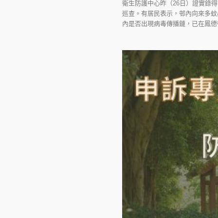
衛生防護中心昨（26日）證實錄
巡查。有居民表示，邨內向來多蚊
內是否出現病毒傳播鏈，已在鳳德