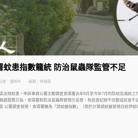
署蚊患指數籠統 防治鼠蟲隊監管不足
記者：潘明卉
編輯：林穎茵
區出現蚊患。申訴專員公署主動調查食環署去年8月至今年7月的防蚊及滅蚊工
員趙慧賢又指，食環署對防治鼠蟲隊管理欠妥善，有巡查紀錄不完整或巡查不
度 公署調查發現，食環署雖為「誘蚊器指數」（用於計算誘蚊器發現白紋伊蚊的