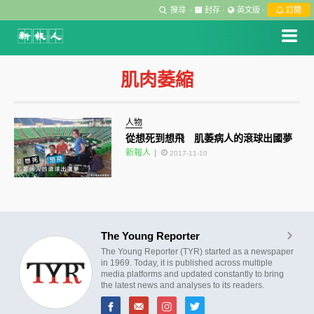
搜尋
·
封存
·
英文版
·
訂閱
肌肉萎縮
人物
從想死到想飛 肌萎病人的滾球出國夢
新報人
2017-11-10
The Young Reporter
The Young Reporter (TYR) started as a newspaper
in 1969. Today, it is published across multiple
media platforms and updated constantly to bring
the latest news and analyses to its readers.