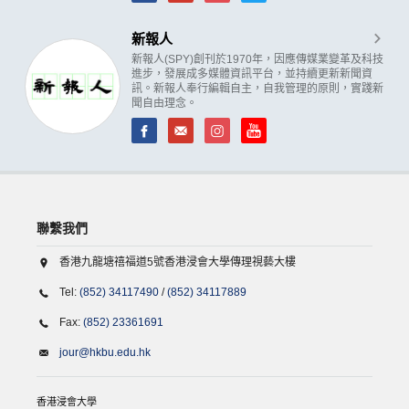
新報人
新報人(SPY)創刊於1970年，因應傳媒業變革及科技
進步，發展成多媒體資訊平台，並持續更新新聞資
訊。新報人奉行編輯自主，自我管理的原則，實踐新
聞自由理念。
聯繫我們
香港九龍塘禧福道5號香港浸會大學傳理視藝大樓
Tel:
(852) 34117490
/
(852) 34117889
Fax:
(852) 23361691
jour@hkbu.edu.hk
香港浸會大學