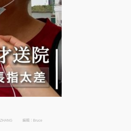
 ZHANG
編輯：Bruce