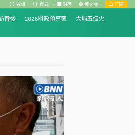
資訊
·
搜尋
·
封存
·
英文版
·
訂閱
訪背後
2026財政預算案
大埔五級火