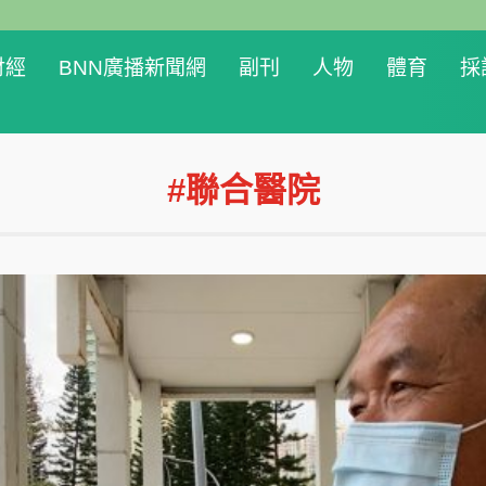
財經
BNN廣播新聞網
副刊
人物
體育
採
#聯合醫院