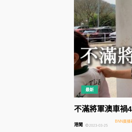
最新
不滿將軍澳車禍4
BNN廣播
港聞
2023-03-25