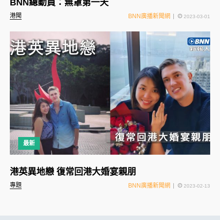
BNN總動員：無罩第一天
港聞
BNN廣播新聞網
2023-03-01
最新
港英異地戀 復常回港大婚宴親朋
專題
BNN廣播新聞網
2023-02-13