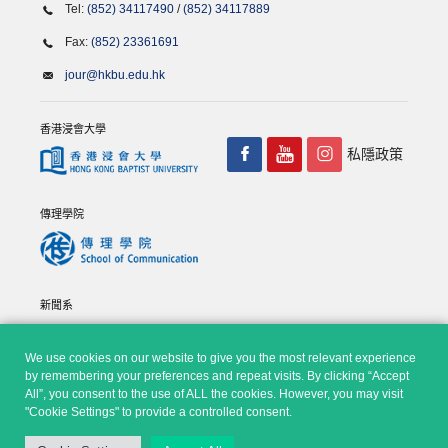
Tel:
(852) 34117490
/
(852) 34117889
Fax:
(852) 23361691
jour@hkbu.edu.hk
香港浸會大學
私隱政策
傳理學院
新聞系
We use cookies on our website to give you the most relevant experience
by remembering your preferences and repeat visits. By clicking “Accept
All”, you consent to the use of ALL the cookies. However, you may visit
"Cookie Settings" to provide a controlled consent.