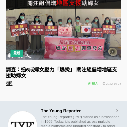
最新
調查：逾6成婦女壓力「爆煲」 關注組倡增地區支
援助婦女
港聞
新報人
2022-10-25
The Young Reporter
The Young Reporter (TYR) started as a newspaper
in 1969. Today, it is published across multiple
media platforms and updated constantly to bring