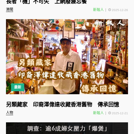
長者「機」不可失 上網廢寢忘餐
港聞
新報人
2025-12-26
最新
另類藏家 印裔澤偉達收藏香港舊物 傳承回憶
人物
新報人
2025-12-21