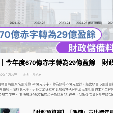
案｜今年度670億赤字轉為29億盈餘 財
記者：吳沅樺
編輯：鄭凱安
度綜合帳目將由原來預算約670億元赤字，轉為錄得29億元盈餘。經營帳目亦預計
令價收入處於低水平，另外要加速推動北都和其他與經濟民生相關的工務工程
6572億元。 政府預計26/27年度綜合盈餘為221億元，財政儲備將上升至679
【財政預算案】「派糖」支出歷年最