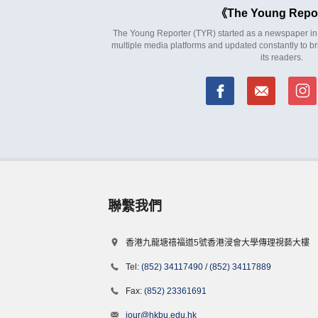
The Young Repo
The Young Reporter (TYR) started as a newspaper in 1
multiple media platforms and updated constantly to br
its readers.
聯繫我們
香港九龍塘禧福道5號香港浸會大學傳理視藝大樓
Tel:
(852) 34117490
/
(852) 34117889
Fax:
(852) 23361691
jour@hkbu.edu.hk