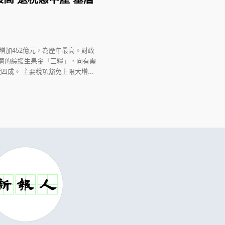
增加452億元，為歷年最高。財政
層的綜援生果金「三糧」，向有需
四成。 主要稅項豁免上限大增...