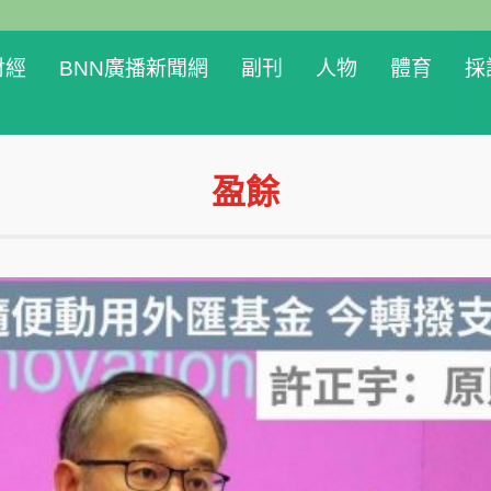
財經
BNN廣播新聞網
副刊
人物
體育
採
盈餘