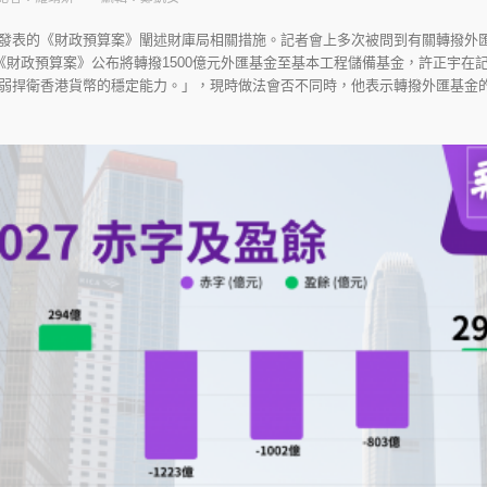
發表的《財政預算案》闡述財庫局相關措施。記者會上多次被問到有關轉撥外
《財政預算案》公布將轉撥1500億元外匯基金至基本工程儲備基金，許正宇在
弱捍衛香港貨幣的穩定能力。」，現時做法會否不同時，他表示轉撥外匯基金的決