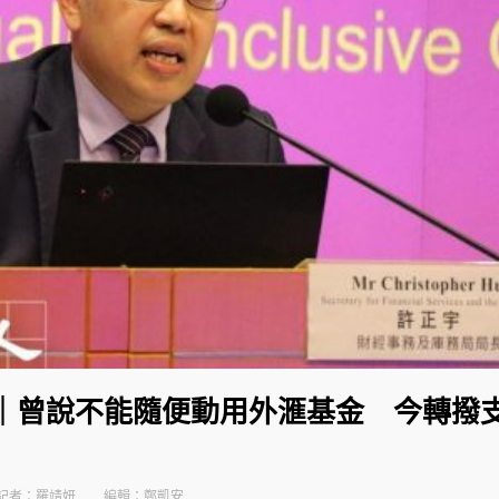
案｜曾說不能隨便動用外滙基金 今轉撥
記者：羅靖妍
編輯：鄭凱安