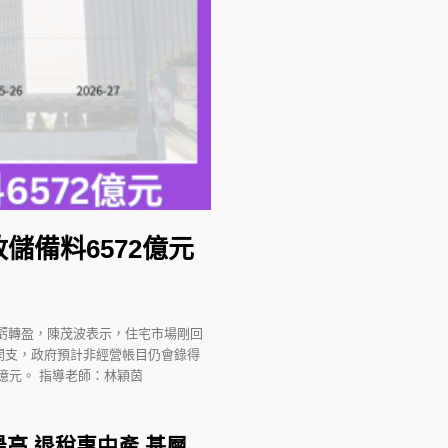
政儲備料6572億元
由虧轉盈，陳茂波表示，住宅市場剛回
開支，政府預計非經營帳目仍會錄得
3億元。 指導老師：林穎茵
高 退稅惠中產 基層