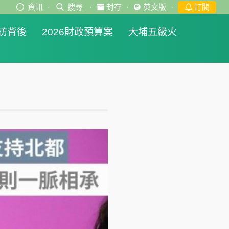
資訊
·
搜尋
·
封存
·
英文版
·
訂閱
訪背後
2026財政預算案
大埔五級火