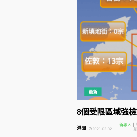
最新
8個受限區域強
新報人
港聞
2021-02-02
慧