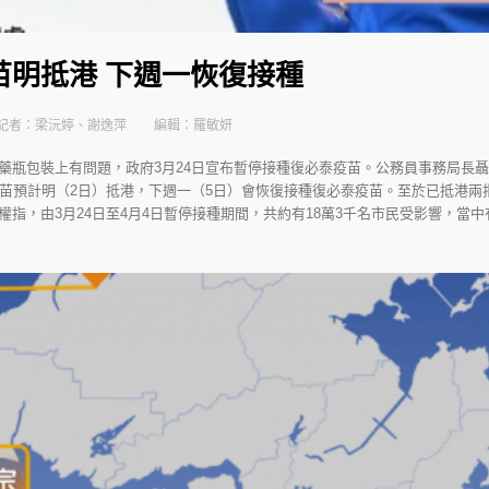
苗明抵港 下週一恢復接種
記者：梁沅婷、謝逸萍
編輯：羅敏妍
藥瓶包裝上有問題，政府3月24日宣布暫停接種復必泰疫苗。公務員事務局長
疫苗預計明（2日）抵港，下週一（5日）會恢復接種復必泰疫苗。至於已抵港兩
指，由3月24日至4月4日暫停接種期間，共約有18萬3千名市民受影響，當中有