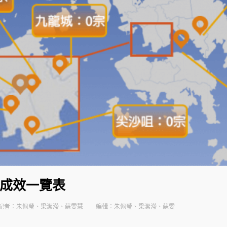
檢成效一覽表
記者：朱佩瑩、梁潔瀅、蘇雯慧
編輯：朱佩瑩、梁潔瀅、蘇雯