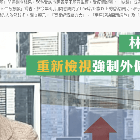
願」問卷調查結果，56%受訪市民表示不願意生育。受疫情影響，「缺錢」成
港人生育意願」調查，於今年4月用問卷訪問了1254名18歲以上的香港居民，表示
育的人依然較多。調查顯示，「育兒經濟壓力大」、「房屋短缺問題嚴重」及「工