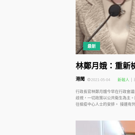
最新
林鄭月娥：重新
港聞
新報人
2021-05-04
行政長官林鄭月娥今早在行政會議
歧視，一切政策以公共衛生為主。
往檢疫中心人士的安排。 接連有外