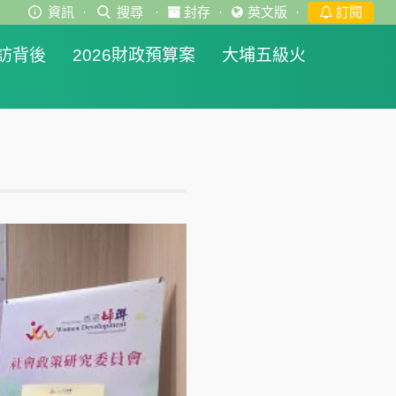
資訊
·
搜尋
·
封存
·
英文版
·
訂閱
訪背後
2026財政預算案
大埔五級火