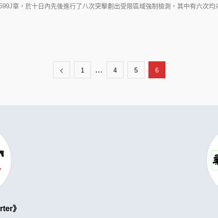
99J章，於十日內先後進行了八次突擊劃出受限區域強制檢測，其中有六次均未
…
1
4
5
6
rter