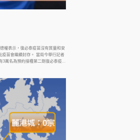
聶德權表示，復必泰疫苗沒有質量和安
批疫苗會繼續封存。 當局今舉行記者
3萬名為預約接種第二劑復必泰疫...