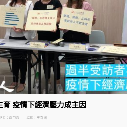
生育 疫情下經濟壓力成主因
記者：盧芍霖
編輯：王春媚