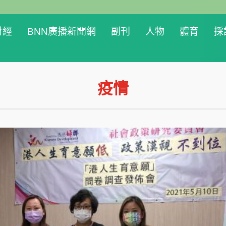
財經
BNN廣播新聞網
副刊
人物
體育
採
疫情