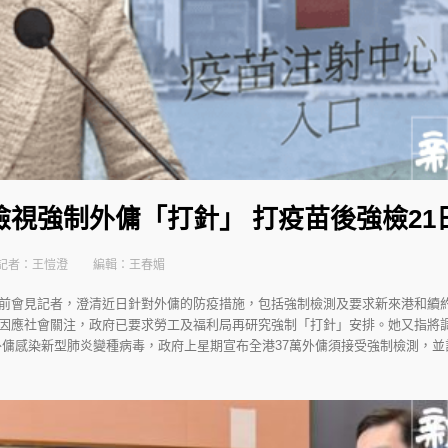
檢視強制外傭「打針」 打疫苗後強檢21
記者：王愷澄
編輯：王春媚
前會見記者，澄清近日針對外傭的防疫措施，包括強制檢測及要求新來港和續
因應社會關注，政府已要求勞工及福利局再研究強制「打針」安排。她又指將
傭感染新型肺炎變種病毒，政府上星期宣布全港37萬外傭須接受強制檢測，並計